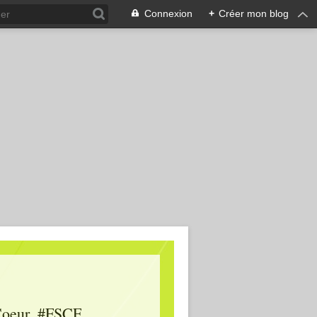
Connexion
+
Créer mon blog
oeur, #FSCF,