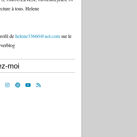
cture à tous. Helene
profil de
helene33660@aol.com
sur le
Overblog
ez-moi