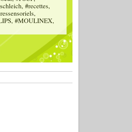
hleich, #recettes,
vressensoriels,
HILIPS, #MOULINEX,