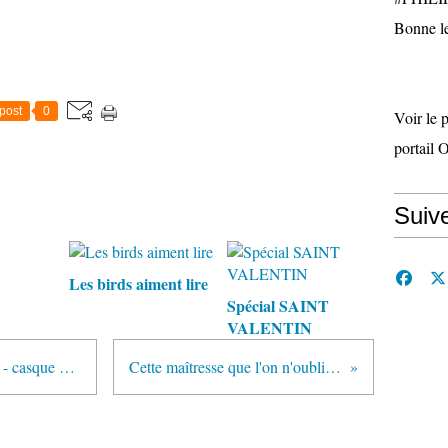
Bonne le
post
0
Voir le 
portail 
Suiv
Les birds aiment lire
Spécial SAINT
VALENTIN
Charly Hebdo ridiculise Hollande - casque Dexter
Cette maîtresse que l'on n'oublie pas