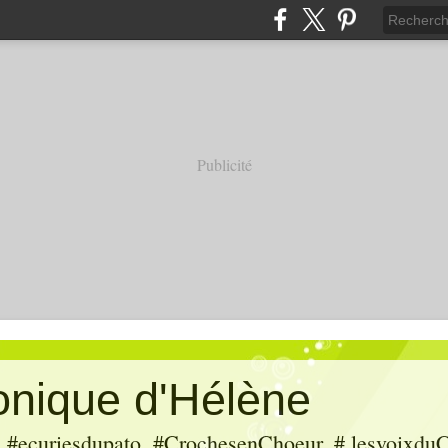
Publicité
ronique d'Hélène
ecuriesdupato, #CrochesenChoeur, # lesvoixduC