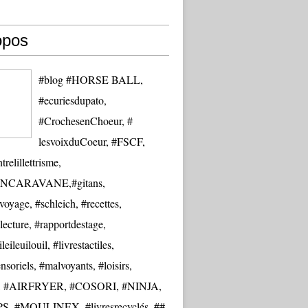
opos
#blog #HORSE BALL,
#ecuriesdupato,
#CrochesenChoeur, #
lesvoixduCoeur, #FSCF,
trelillettrisme,
NCARAVANE,#gitans,
oyage, #schleich, #recettes,
lecture, #rapportdestage,
eileuilouil, #livrestactiles,
nsoriels, #malvoyants, #loisirs,
re, #AIRFRYER, #COSORI, #NINJA,
S, #MOULINEX, #livresrecyclés, ##