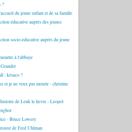
s ?
accueil du jeune enfant et de sa famille
tion éducative auprès des jeunes
tion socio-educative auprès du jeune
eurtre à l'abbaye
 Grandet
ll : késaco ?
ns et je ne veux pas mourir - christine
 histoire de Leuk le lievre - Leopol
enghor
rice - Bruce Lowery
etrouvé de Fred Uhlman