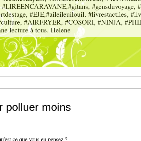
sme, #LIREENCARAVANE,#gitans, #gensduvoyage, #sc
tdestage, #EJE,#aileileuilouil, #livrestactiles, #li
rs, #culture, #AIRFRYER, #COSORI, #NINJA, #P
nne lecture à tous. Helene
r polluer moins
u'est ce que vous en pensez ?