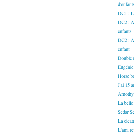
d'enfant
DC1 : L'
DC2 : Ac
enfants
DC2 : Ac
enfant
Double m
Eugénie
Horse ba
J'ai 15 a
Arnothy
La belle
Sedar S
La cicat
L'ami r