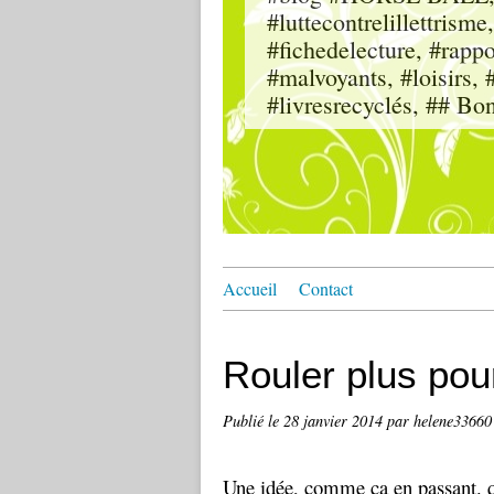
#luttecontrelillettri
#fichedelecture, #rappor
#malvoyants, #loisi
#livresrecyclés, ## Bo
Accueil
Contact
Rouler plus pou
Publié le
28 janvier 2014
par helene33660
Une idée, comme ca en passant. q