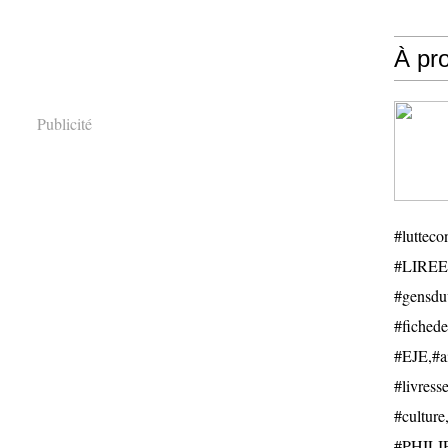
À pr
Publicité
#luttecon
#LIREE
#gensduv
#fichede
#EJE,#ail
#livresse
#cultu
#PHILIP