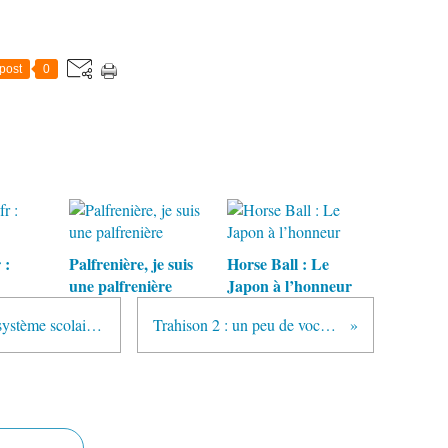
post
0
 :
Palfrenière, je suis
Horse Ball : Le
une palfrenière
Japon à l’honneur
La Cour des comptes dénonce le système scolaire français
Trahison 2 : un peu de vocabulaire