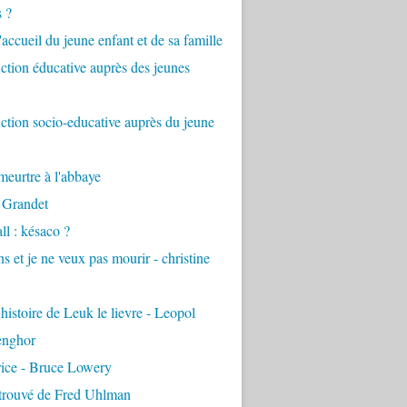
s ?
accueil du jeune enfant et de sa famille
tion éducative auprès des jeunes
tion socio-educative auprès du jeune
eurtre à l'abbaye
 Grandet
ll : késaco ?
ns et je ne veux pas mourir - christine
 histoire de Leuk le lievre - Leopol
enghor
rice - Bruce Lowery
etrouvé de Fred Uhlman