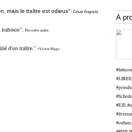
n, mais le traître est odieux".
César Auguste
À pr
a trahison".
Proverbe arabe.
ié d'un traître." -
Victor Hugo
#luttecon
#LIREE
#gensduv
#fichede
#EJE,#ail
#livresse
#cultu
#PHILIP