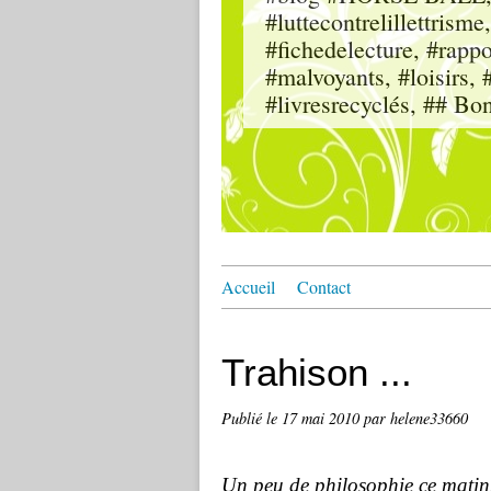
#luttecontrelillettri
#fichedelecture, #rappor
#malvoyants, #loisi
#livresrecyclés, ## Bo
Accueil
Contact
Trahison ...
Publié le
17 mai 2010
par helene33660
Un peu de philosophie ce matin...