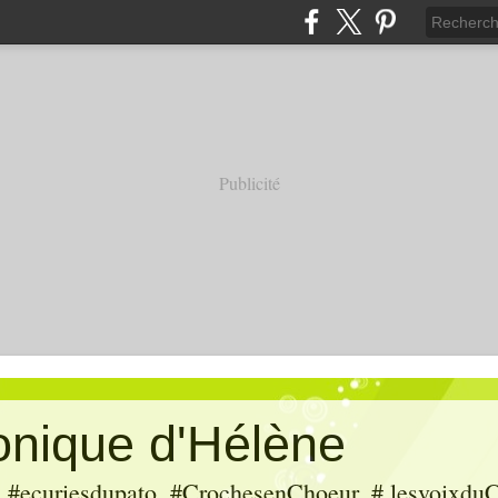
Publicité
ronique d'Hélène
ecuriesdupato, #CrochesenChoeur, # lesvoixduC