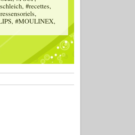
hleich, #recettes,
vressensoriels,
HILIPS, #MOULINEX,