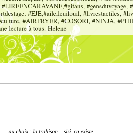
sme, #LIREENCARAVANE,#gitans, #gensduvoyage, #sc
tdestage, #EJE,#aileileuilouil, #livrestactiles, #li
rs, #culture, #AIRFRYER, #COSORI, #NINJA, #P
nne lecture à tous. Helene
 au choix : la trahison... sisi, ca existe...