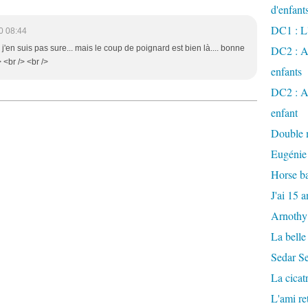
d'enfant
DC1 : L'
0 08:44
 j'en suis pas sure... mais le coup de poignard est bien là.... bonne
DC2 : Ac
> <br /> <br />
enfants
DC2 : Ac
enfant
Double m
Eugénie
Horse ba
J'ai 15 a
Arnothy
La belle
Sedar S
La cicat
L'ami r