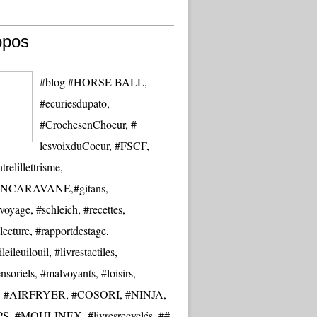
opos
#blog #HORSE BALL,
#ecuriesdupato,
#CrochesenChoeur, #
lesvoixduCoeur, #FSCF,
trelillettrisme,
NCARAVANE,#gitans,
oyage, #schleich, #recettes,
lecture, #rapportdestage,
eileuilouil, #livrestactiles,
nsoriels, #malvoyants, #loisirs,
re, #AIRFRYER, #COSORI, #NINJA,
S, #MOULINEX, #livresrecyclés, ##