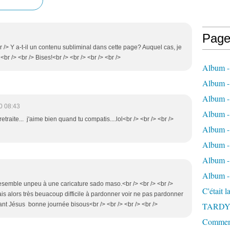
Page
<br /> Y a-t-il un contenu subliminal dans cette page? Auquel cas, je
br /> <br /> Bises!<br /> <br /> <br /> <br />
Album -
Album - 
Album -
0 08:43
Album 
retraite... j'aime bien quand tu compatis....lol<br /> <br /> <br />
Album - 
Album - 
Album - 
Album -
 resemble unpeu à une caricature sado maso.<br /> <br /> <br />
C'était 
s alors très beuacoup difficile à pardonner voir ne pas pardonner
fant Jésus bonne journée bisous<br /> <br /> <br /> <br />
TARDY
Comment 