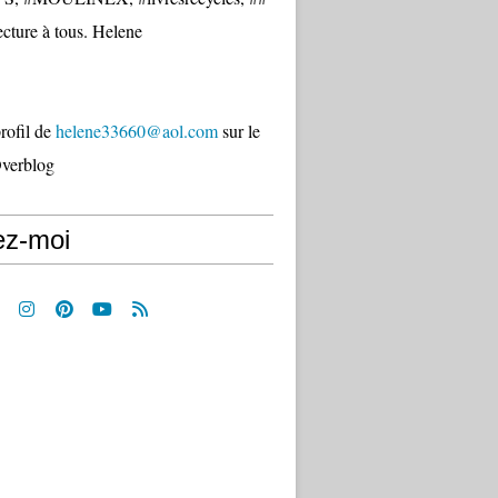
cture à tous. Helene
profil de
helene33660@aol.com
sur le
Overblog
ez-moi