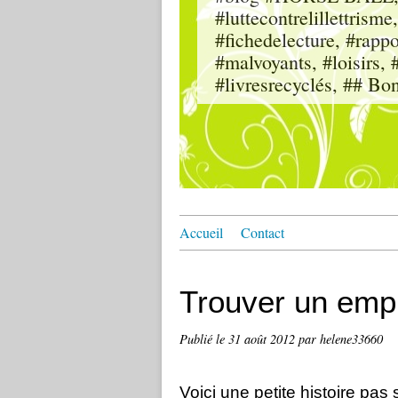
#luttecontrelillettri
#fichedelecture, #rappor
#malvoyants, #loisi
#livresrecyclés, ## Bo
Accueil
Contact
Trouver un emp
Publié le
31 août 2012
par helene33660
Voici une petite histoire pas s