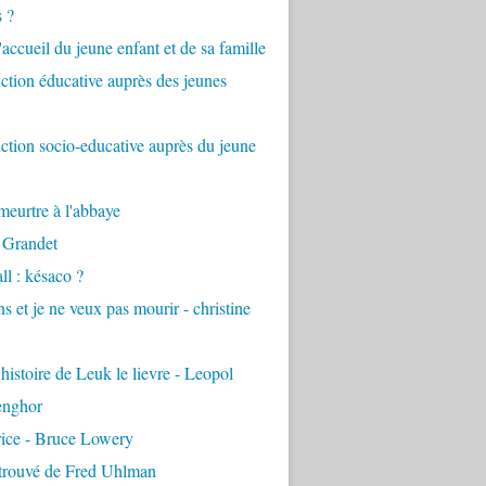
s ?
accueil du jeune enfant et de sa famille
tion éducative auprès des jeunes
tion socio-educative auprès du jeune
eurtre à l'abbaye
 Grandet
ll : késaco ?
ns et je ne veux pas mourir - christine
 histoire de Leuk le lievre - Leopol
enghor
rice - Bruce Lowery
etrouvé de Fred Uhlman