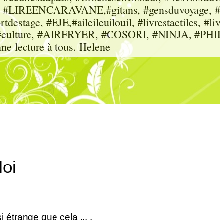
sme, #LIREENCARAVANE,#gitans, #gensduvoyage, #sc
tdestage, #EJE,#aileileuilouil, #livrestactiles, #li
rs, #culture, #AIRFRYER, #COSORI, #NINJA, #P
nne lecture à tous. Helene
loi
i étrange que cela ... .