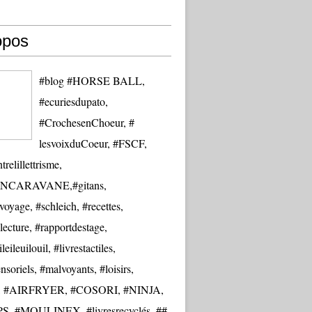
opos
#blog #HORSE BALL,
#ecuriesdupato,
#CrochesenChoeur, #
lesvoixduCoeur, #FSCF,
trelillettrisme,
NCARAVANE,#gitans,
oyage, #schleich, #recettes,
lecture, #rapportdestage,
eileuilouil, #livrestactiles,
nsoriels, #malvoyants, #loisirs,
re, #AIRFRYER, #COSORI, #NINJA,
S, #MOULINEX, #livresrecyclés, ##