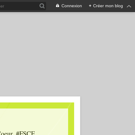
Connexion
+
Créer mon blog
oeur, #FSCF,