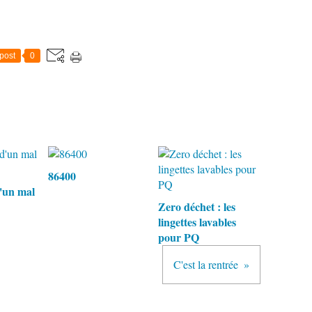
post
0
86400
'un mal
Zero déchet : les
lingettes lavables
pour PQ
C'est la rentrée