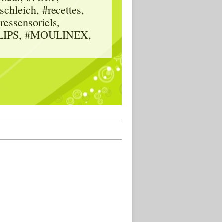
hleich, #recettes,
vressensoriels,
HILIPS, #MOULINEX,