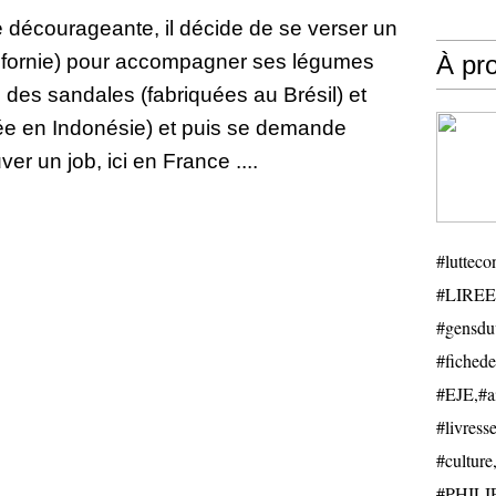
e décourageante, il décide de se verser un
alifornie) pour accompagner ses légumes
À pr
e des sandales (fabriquées au Brésil) et
uée en Indonésie) et puis se demande
ver un job, ici en France ....
#luttecon
#LIREE
#gensduv
#fichede
#EJE,#ail
#livresse
#cultu
#PHILIP