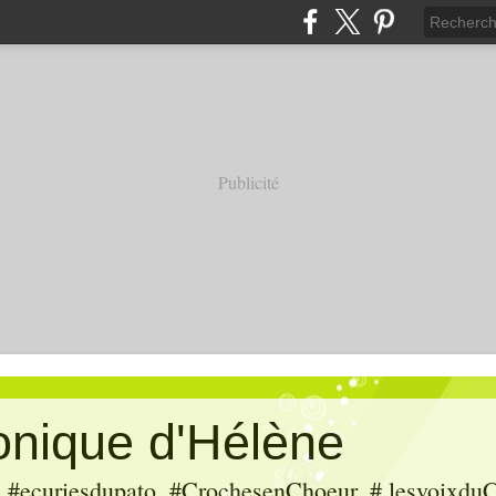
Publicité
ronique d'Hélène
ecuriesdupato, #CrochesenChoeur, # lesvoixduC