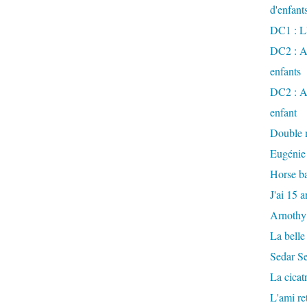
d'enfant
DC1 : L'
DC2 : Ac
enfants
DC2 : Ac
enfant
Double m
Eugénie
Horse ba
J'ai 15 a
Arnothy
La belle
Sedar S
La cicat
L'ami r