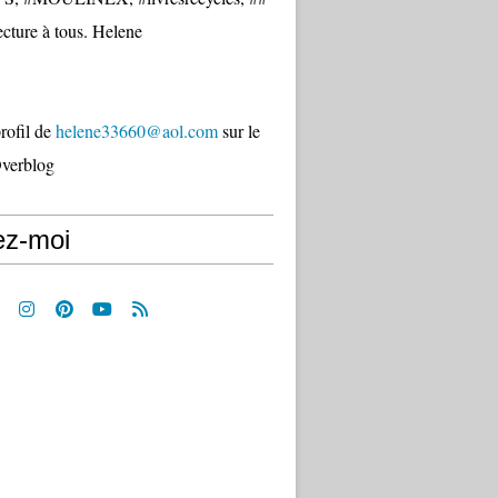
cture à tous. Helene
profil de
helene33660@aol.com
sur le
Overblog
ez-moi