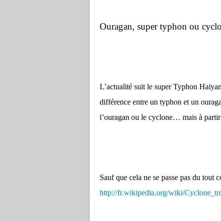
Ouragan, super typhon ou cyc
L’actualité suit le super Typhon Haiya
différence entre un typhon et un ourag
l’ouragan ou le cyclone… mais à part
Sauf que cela ne se passe pas du to
http://fr.wikipedia.org/wiki/Cyclone_tr