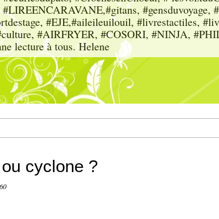
sme, #LIREENCARAVANE,#gitans, #gensduvoyage, #sc
tdestage, #EJE,#aileileuilouil, #livrestactiles, #li
rs, #culture, #AIRFRYER, #COSORI, #NINJA, #P
nne lecture à tous. Helene
 ou cyclone ?
660