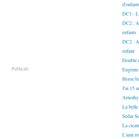
d'enfant
DC1 : L'
DC2 : Ac
enfants
DC2 : Ac
enfant
Double m
Publicité
Eugénie
Horse ba
J'ai 15 a
Arnothy
La belle
Sedar S
La cicat
L'ami r