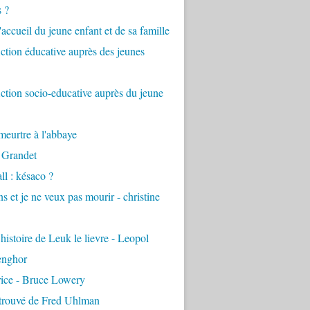
s ?
accueil du jeune enfant et de sa famille
tion éducative auprès des jeunes
tion socio-educative auprès du jeune
eurtre à l'abbaye
 Grandet
ll : késaco ?
ns et je ne veux pas mourir - christine
 histoire de Leuk le lievre - Leopol
enghor
rice - Bruce Lowery
etrouvé de Fred Uhlman