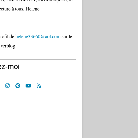
cture à tous. Helene
profil de
helene33660@aol.com
sur le
Overblog
ez-moi