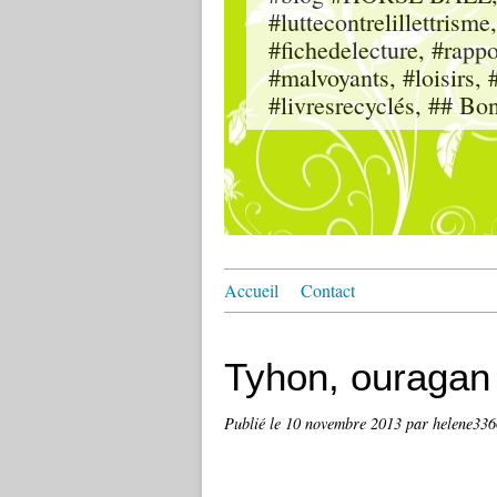
#luttecontrelillettri
#fichedelecture, #rappor
#malvoyants, #loisi
#livresrecyclés, ## Bo
Accueil
Contact
Tyhon, ouragan
Publié le
10 novembre 2013
par helene33