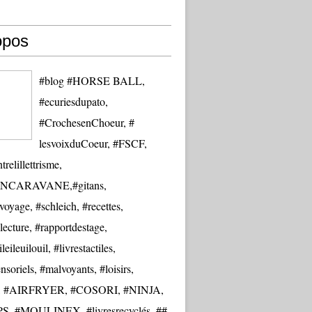
opos
#blog #HORSE BALL,
#ecuriesdupato,
#CrochesenChoeur, #
lesvoixduCoeur, #FSCF,
trelillettrisme,
NCARAVANE,#gitans,
oyage, #schleich, #recettes,
lecture, #rapportdestage,
eileuilouil, #livrestactiles,
nsoriels, #malvoyants, #loisirs,
re, #AIRFRYER, #COSORI, #NINJA,
S, #MOULINEX, #livresrecyclés, ##