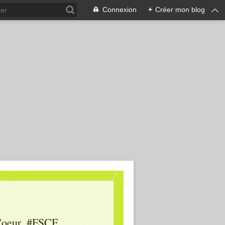
Connexion
+
Créer mon blog
oeur, #FSCF,