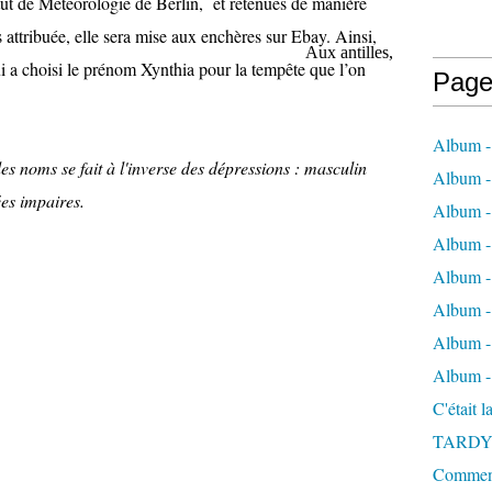
itut de Météorologie de Berlin,
et retenues de manière
s attribuée, elle sera mise aux enchères sur Ebay. Ainsi,
Aux antilles,
i a choisi le prénom Xynthia pour la tempête que l’on
Page
Album -
des noms se fait à l'inverse des dépressions : masculin
Album - 
ées impaires.
Album -
Album 
Album - 
Album - 
Album - 
Album -
C'était 
TARDY
Comment 