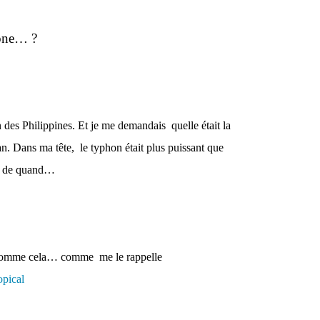
lone… ?
n des Philippines. Et je me demandais
quelle était la
an. Dans ma tête,
le typhon était plus puissant que
ir de quand…
ut comme cela… comme
me le rappelle
opical