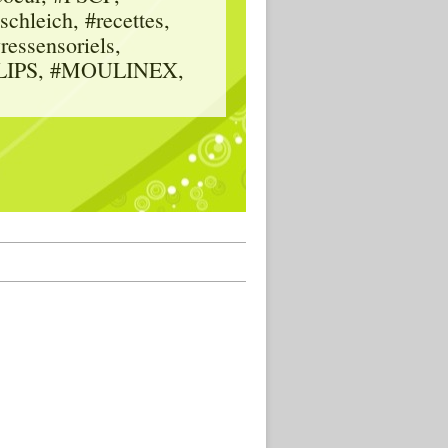
hleich, #recettes,
vressensoriels,
HILIPS, #MOULINEX,