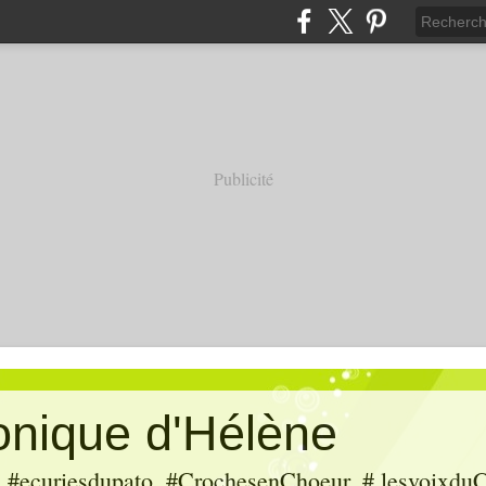
Publicité
ronique d'Hélène
ecuriesdupato, #CrochesenChoeur, # lesvoixduC