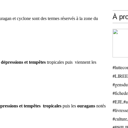
À pr
ragan et cyclone sont des termes réservés à la zone du
s
dépressions et tempêtes
tropicales puis
viennent les
#luttecon
#LIREE
#gensduv
#fichede
#EJE,#ail
pressions et tempêtes
tropicales
puis les
ouragans
notés
#livresse
#cultu
#PHILIP