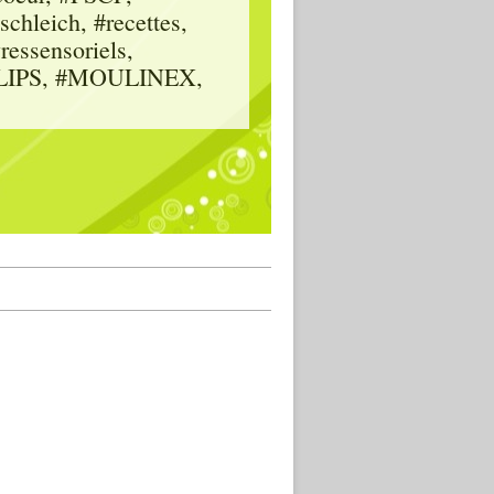
hleich, #recettes,
vressensoriels,
HILIPS, #MOULINEX,