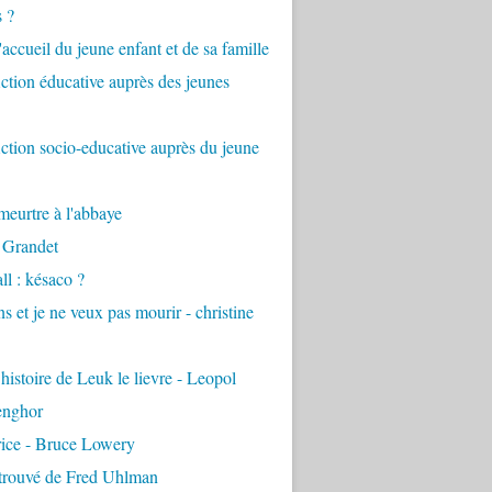
s ?
accueil du jeune enfant et de sa famille
tion éducative auprès des jeunes
tion socio-educative auprès du jeune
eurtre à l'abbaye
 Grandet
ll : késaco ?
ns et je ne veux pas mourir - christine
 histoire de Leuk le lievre - Leopol
enghor
rice - Bruce Lowery
etrouvé de Fred Uhlman