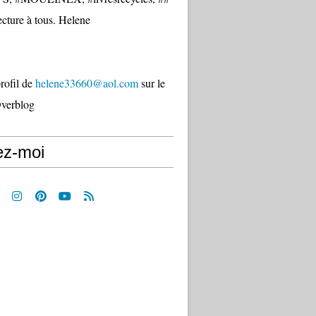
cture à tous. Helene
profil de
helene33660@aol.com
sur le
Overblog
ez-moi