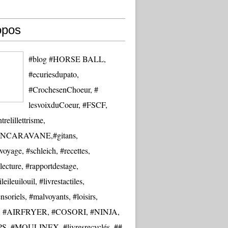
opos
#blog #HORSE BALL,
#ecuriesdupato,
#CrochesenChoeur, #
lesvoixduCoeur, #FSCF,
trelillettrisme,
NCARAVANE,#gitans,
oyage, #schleich, #recettes,
lecture, #rapportdestage,
eileuilouil, #livrestactiles,
nsoriels, #malvoyants, #loisirs,
re, #AIRFRYER, #COSORI, #NINJA,
S, #MOULINEX, #livresrecyclés, ##