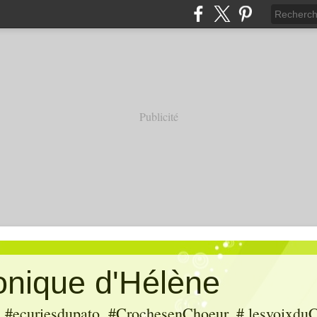
Publicité
ronique d'Hélène
ecuriesdupato, #CrochesenChoeur, # lesvoixduC