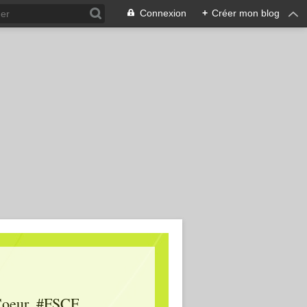
Connexion
+
Créer mon blog
oeur, #FSCF,