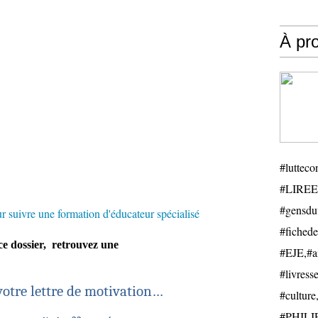
À pr
#luttecon
#LIREE
#gensduv
r suivre une formation d'éducateur spécialisé
#fichede
ce dossier, retrouvez une
#EJE,#ail
#livresse
votre lettre de motivation…
#cultu
#PHILIP