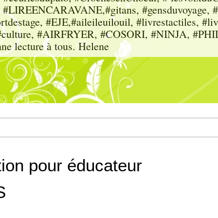
sme, #LIREENCARAVANE,#gitans, #gensduvoyage, #sc
tdestage, #EJE,#aileileuilouil, #livrestactiles, #li
rs, #culture, #AIRFRYER, #COSORI, #NINJA, #P
nne lecture à tous. Helene
tion pour éducateur
S