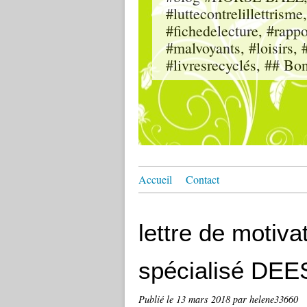
#luttecontrelillettri
#fichedelecture, #rappor
#malvoyants, #loisi
#livresrecyclés, ## Bo
Accueil
Contact
lettre de motiva
spécialisé DEE
Publié le
13 mars 2018
par helene33660