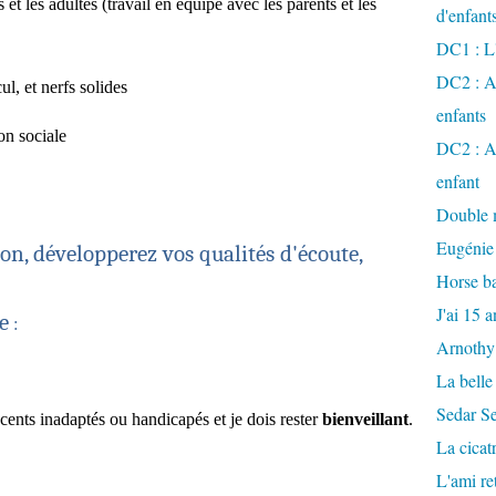
s et les adultes (travail en équipe avec les parents et les
d'enfant
DC1 : L'
DC2 : Ac
ul, et nerfs solides
enfants
ion sociale
DC2 : Ac
enfant
Double m
Eugénie
on, développerez vos qualités d'écoute,
Horse ba
J'ai 15 a
e
:
Arnothy
La belle
Sedar S
cents inadaptés ou handicapés et je dois rester
bienveillant
.
La cicat
L'ami r