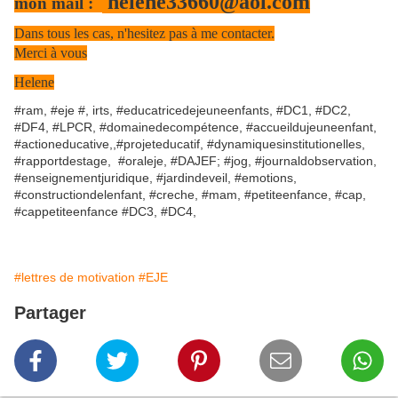
helene33660@aol.com
mon mail :
Dans tous les cas, n'hesitez pas à me contacter.
Merci à vous
Helene
#ram, #eje #, irts, #educatricedejeuneenfants, #DC1, #DC2,
#DF4, #LPCR, #domainedecompétence, #accueildujeuneenfant,
#actioneducative,,#projeteducatif, #dynamiquesinstitutionelles,
#rapportdestage, #oraleje, #DAJEF; #jog, #journaldobservation,
#enseignementjuridique, #jardindeveil, #emotions,
#constructiondelenfant, #creche, #mam, #petiteenfance, #cap,
#cappetiteenfance #DC3, #DC4,
#lettres de motivation
#EJE
Partager