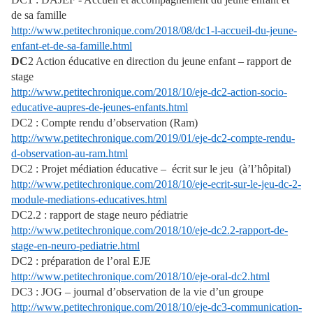
de sa famille
http://www.petitechronique.com/2018/08/dc1-l-accueil-du-jeune-
enfant-et-de-sa-famille.html
DC
2 Action éducative en direction du jeune enfant – rapport de
stage
http://www.petitechronique.com/2018/10/eje-dc2-action-socio-
educative-aupres-de-jeunes-enfants.html
DC2 : Compte rendu d’observation (Ram)
http://www.petitechronique.com/2019/01/eje-dc2-compte-rendu-
d-observation-au-ram.html
DC2 : Projet médiation éducative – écrit sur le jeu (à’l’hôpital)
http://www.petitechronique.com/2018/10/eje-ecrit-sur-le-jeu-dc-2-
module-mediations-educatives.html
DC2.2 : rapport de stage neuro pédiatrie
http://www.petitechronique.com/2018/10/eje-dc2.2-rapport-de-
stage-en-neuro-pediatrie.html
DC2 : préparation de l’oral EJE
http://www.petitechronique.com/2018/10/eje-oral-dc2.html
DC3 : JOG – journal d’observation de la vie d’un groupe
http://www.petitechronique.com/2018/10/eje-dc3-communication-