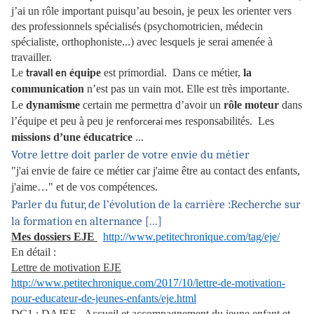
j’ai un rôle important puisqu’au besoin, je peux les orienter vers
des professionnels spécialisés (psychomotricien, médecin
spécialiste, orthophoniste...) avec lesquels je serai amenée à
travailler.
Le
équipe
est primordial.
Dans ce métier,
la
travail en
communication
n’est pas un vain mot. Elle est très importante.
Le
dynamisme
certain me permettra d’avoir un
rôle moteur
dans
l’équipe et peu à peu je
responsabilités. Les
renforcerai mes
missions d’une éducatrice
...
Votre lettre doit parler de votre envie du métier
"j'ai envie de faire ce métier car j'aime être au contact des enfants,
j'aime…" et de vos compétences.
Parler du futur, de l’évolution de la carrière :
Recherche sur
la formation en alternance [...]
Mes dossiers EJE
http://www.petitechronique.com/tag/eje/
En détail :
Lettre de motivation EJE
http://www.petitechronique.com/2017/10/lettre-de-motivation-
pour-educateur-de-jeunes-enfants/eje.html
DC1 : DAJEF - Accueil et accompagnement du jeune enfant et