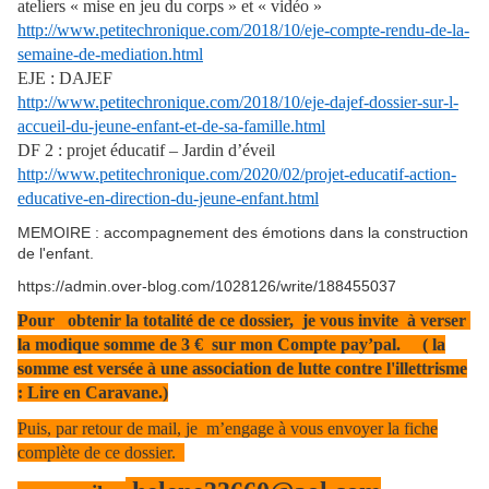
ateliers « mise en jeu du corps » et « vidéo »
http://www.petitechronique.com/2018/10/eje-compte-rendu-de-la-
semaine-de-mediation.html
EJE : DAJEF
http://www.petitechronique.com/2018/10/eje-dajef-dossier-sur-l-
accueil-du-jeune-enfant-et-de-sa-famille.html
DF 2 : projet éducatif – Jardin d’éveil
http://www.petitechronique.com/2020/02/projet-educatif-action-
educative-en-direction-du-jeune-enfant.html
MEMOIRE : accompagnement des émotions dans la construction
de l'enfant.
https://admin.over-blog.com/1028126/write/188455037
Pour obtenir la totalité de ce dossier, je vous invite à verser
la modique somme de 3 € sur mon Compte pay’pal. ( la
somme est versée à une association de lutte contre l'illettrisme
: Lire en Caravane.)
Puis, par retour de mail, je m’engage à vous envoyer la fiche
complète de ce dossier.