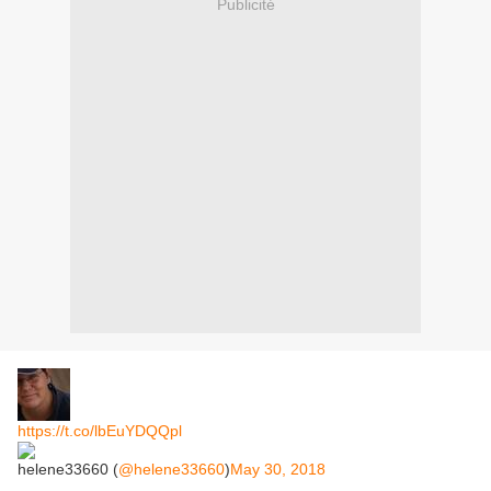
Publicité
https://t.co/lbEuYDQQpl
helene33660 (
@helene33660
)
May 30, 2018