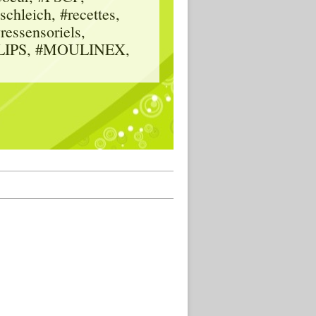
hleich, #recettes,
vressensoriels,
HILIPS, #MOULINEX,