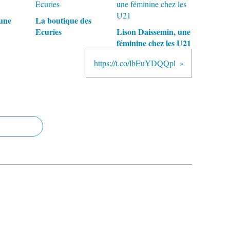
une
La boutique des
Ecuries
Lison Daissemin, une
féminine chez les U21
https://t.co/lbEuYDQQpl