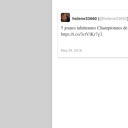
helene33660 (
@helene33660
5 jeunes tahitiennes Championnes de 
https://t.co/3ctVlKr7g3
May 29, 2018