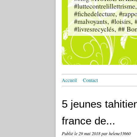
#luttecontrelillettri
#fichedelecture, #rappor
#malvoyants, #loisi
#livresrecyclés, ## Bo
Accueil
Contact
5 jeunes tahit
france de...
Publié le
29 mai 2018
par helene33660