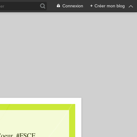
Connexion
+
Créer mon blog
oeur, #FSCF,