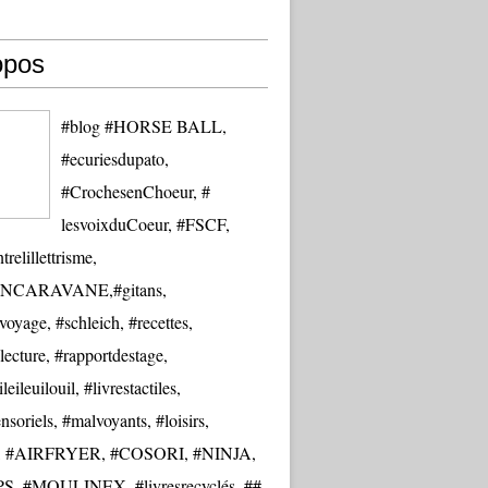
opos
#blog #HORSE BALL,
#ecuriesdupato,
#CrochesenChoeur, #
lesvoixduCoeur, #FSCF,
trelillettrisme,
NCARAVANE,#gitans,
oyage, #schleich, #recettes,
lecture, #rapportdestage,
eileuilouil, #livrestactiles,
nsoriels, #malvoyants, #loisirs,
re, #AIRFRYER, #COSORI, #NINJA,
S, #MOULINEX, #livresrecyclés, ##