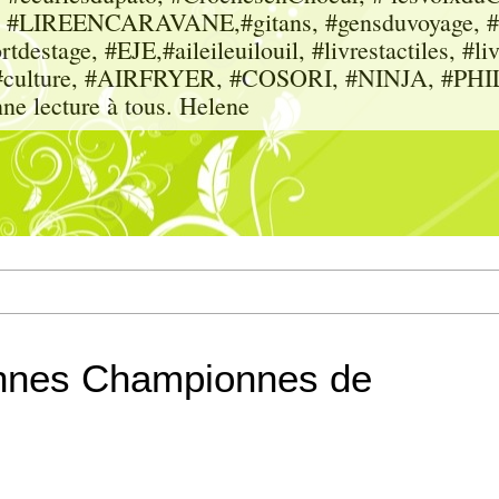
sme, #LIREENCARAVANE,#gitans, #gensduvoyage, #sc
tdestage, #EJE,#aileileuilouil, #livrestactiles, #li
rs, #culture, #AIRFRYER, #COSORI, #NINJA, #P
nne lecture à tous. Helene
iennes Championnes de