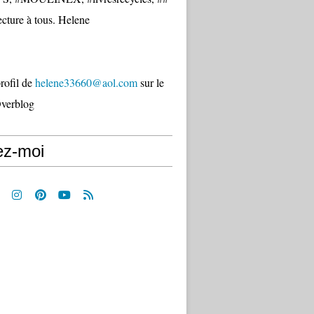
cture à tous. Helene
profil de
helene33660@aol.com
sur le
Overblog
ez-moi