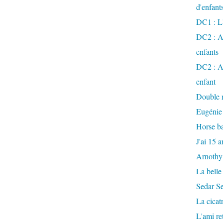
d'enfant
DC1 : L'
DC2 : Ac
enfants
DC2 : Ac
enfant
Double m
Eugénie
Horse ba
J'ai 15 a
Arnothy
La belle
Sedar S
La cicat
L'ami r