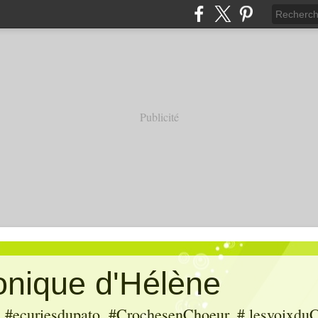
Publicité
ronique d'Hélène
ecuriesdupato, #CrochesenChoeur, # lesvoixduC