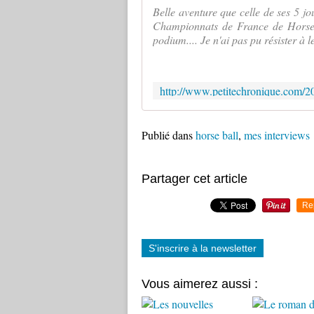
Belle aventure que celle de ses 5 j
Championnats de France de Horse 
podium.... Je n'ai pas pu résister à 
Publié dans
horse ball
,
mes interviews
Partager cet article
Re
S'inscrire à la newsletter
Vous aimerez aussi :