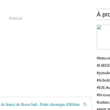
À pr
Publicité
#luttecon
#LIREE
#gensduv
#fichede
#EJE,#ail
#livresse
#cultu
5 jeunes tahitiennes Championnes de france de Horse ball - Petite chronique d'Hélène
#PHILIP