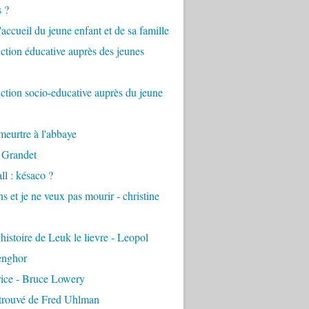
s ?
accueil du jeune enfant et de sa famille
tion éducative auprès des jeunes
tion socio-educative auprès du jeune
eurtre à l'abbaye
 Grandet
ll : késaco ?
ns et je ne veux pas mourir - christine
 histoire de Leuk le lievre - Leopol
enghor
rice - Bruce Lowery
etrouvé de Fred Uhlman