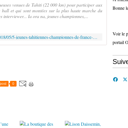
oueuses venues de Tahiti (22 000 km) pour participer aux
Bonne le
ball et qui sont montées sur la plus haute marche du
les interviewer... Ia ora na, jeunes championnes,...
Voir le 
http://www.petitechronique.com/2018/05/5-jeunes-tahitiennes-championnes-de-france-de-horse-ball.html
portail 
Suiv
post
0