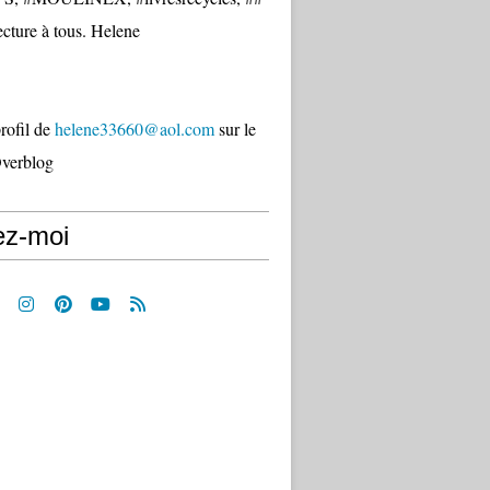
cture à tous. Helene
profil de
helene33660@aol.com
sur le
Overblog
ez-moi