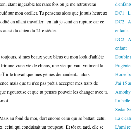
son, étant ingérable les rares fois où je me retrouverai
d'enfant
oulé sur mon oreiller. Tu penseras alors que je suis heureux
DC1 : L'
ité en allant travailler : en fait je serai en rupture car ce
DC2 : Ac
s aussi du chien du 21 e siècle.
enfants
DC2 : Ac
enfant
s toujours, si mes beaux yeux bleus ou mon look d'athlète
Double m
frir une vraie vie de chiens, une vie qui vaut vraiment la
Eugénie
ffrir le travail que mes génies demandent... alors
Horse ba
ce mais que tu n'es pas prêt à accepter mes traits de
J'ai 15 a
ique rigoureuse et que tu penses pouvoir les changer avec ta
Arnothy
-moi.
La belle
Sedar S
Mais au fond de moi, dort encore celui qui se battait, celui
La cicat
ux, celui qui conduisait un troupeau. Et tôt ou tard, elle se
L'ami r