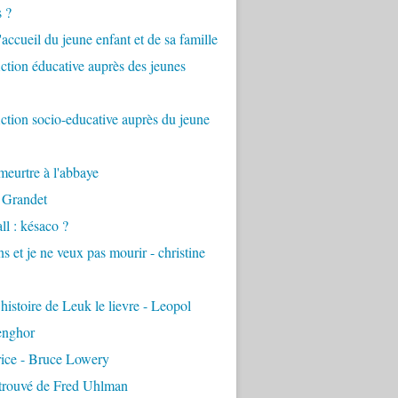
s ?
accueil du jeune enfant et de sa famille
tion éducative auprès des jeunes
tion socio-educative auprès du jeune
eurtre à l'abbaye
 Grandet
ll : késaco ?
ns et je ne veux pas mourir - christine
 histoire de Leuk le lievre - Leopol
enghor
rice - Bruce Lowery
etrouvé de Fred Uhlman