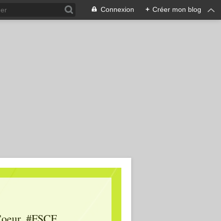
Connexion
+
Créer mon blog
oeur, #FSCF,