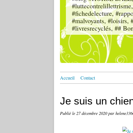
#luttecontrelillettri
#fichedelecture, #rappor
#malvoyants, #loisi
#livresrecyclés, ## Bo
Accueil
Contact
Je suis un chie
Publié le
27 décembre 2020
par helene33