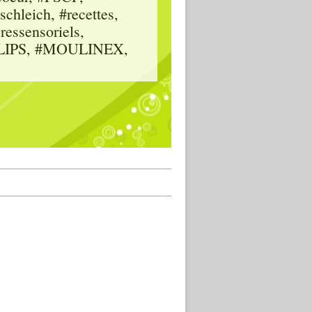
hleich, #recettes,
vressensoriels,
HILIPS, #MOULINEX,