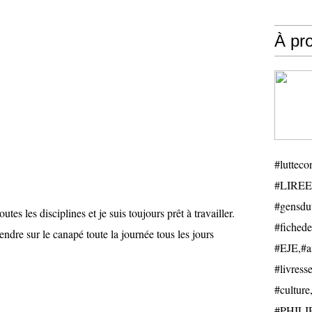
À pr
#luttecon
#LIREE
#gensduv
utes les disciplines et je suis toujours prêt à travailler.
#fichede
re sur le canapé toute la journée tous les jours
#EJE,#ail
#livresse
#cultu
#PHILIP