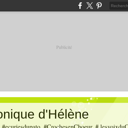
Publicité
ronique d'Hélène
ecuriesdupato, #CrochesenChoeur, # lesvoixduC