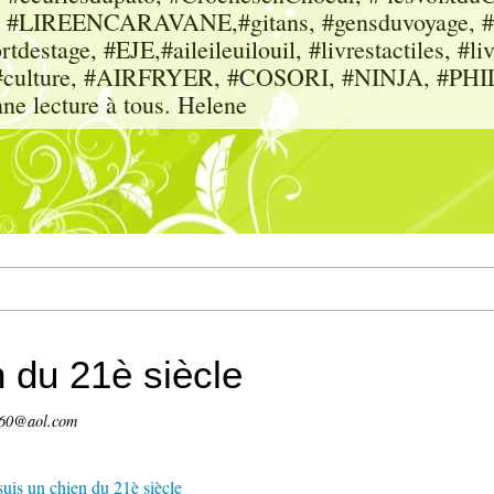
sme, #LIREENCARAVANE,#gitans, #gensduvoyage, #sc
tdestage, #EJE,#aileileuilouil, #livrestactiles, #li
rs, #culture, #AIRFRYER, #COSORI, #NINJA, #P
nne lecture à tous. Helene
n du 21è siècle
660@aol.com