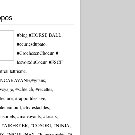
opos
#blog #HORSE BALL,
#ecuriesdupato,
#CrochesenChoeur, #
lesvoixduCoeur, #FSCF,
trelillettrisme,
NCARAVANE,#gitans,
oyage, #schleich, #recettes,
lecture, #rapportdestage,
eileuilouil, #livrestactiles,
nsoriels, #malvoyants, #loisirs,
re, #AIRFRYER, #COSORI, #NINJA,
S, #MOULINEX, #livresrecyclés, ##