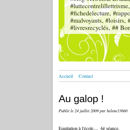
#luttecontrelillettri
#fichedelecture, #rappor
#malvoyants, #loisi
#livresrecyclés, ## Bo
Accueil
Contact
Au galop !
Publié le
24 juillet 2009
par helene33660
Equitation à l'école.... 6è séance.