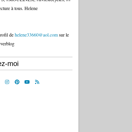
cture à tous. Helene
profil de
helene33660@aol.com
sur le
Overblog
ez-moi