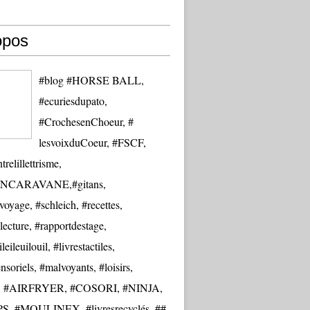
opos
#blog #HORSE BALL,
#ecuriesdupato,
#CrochesenChoeur, #
lesvoixduCoeur, #FSCF,
trelillettrisme,
NCARAVANE,#gitans,
oyage, #schleich, #recettes,
lecture, #rapportdestage,
eileuilouil, #livrestactiles,
nsoriels, #malvoyants, #loisirs,
re, #AIRFRYER, #COSORI, #NINJA,
S, #MOULINEX, #livresrecyclés, ##