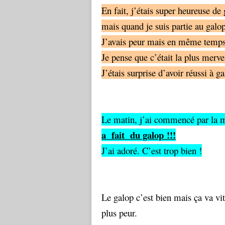
En fait, j’étais super heureuse de 
mais quand je suis partie au galo
J’avais peur mais en même temps 
Je pense que c’était la plus merve
J’étais surprise d’avoir réussi à ga
Le matin, j’ai commencé par la m
a fait
du galop !!!
J’ai adoré. C’est trop bien !
Le galop c’est bien mais ça va vit
plus peur.