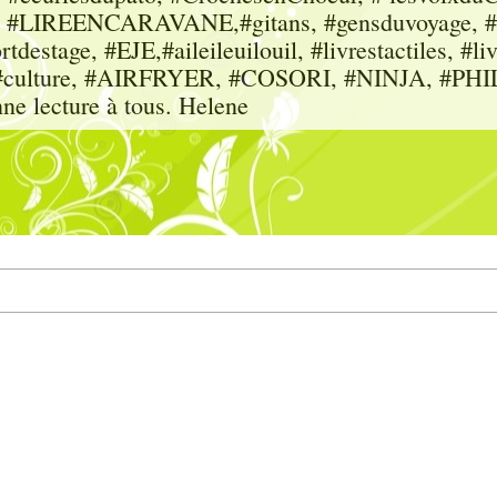
sme, #LIREENCARAVANE,#gitans, #gensduvoyage, #sc
tdestage, #EJE,#aileileuilouil, #livrestactiles, #li
rs, #culture, #AIRFRYER, #COSORI, #NINJA, #P
nne lecture à tous. Helene