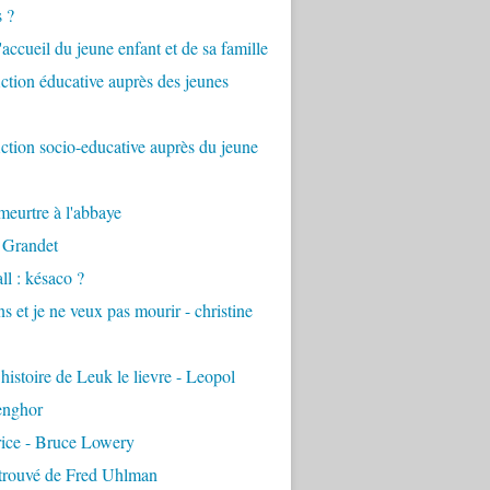
s ?
accueil du jeune enfant et de sa famille
tion éducative auprès des jeunes
tion socio-educative auprès du jeune
eurtre à l'abbaye
 Grandet
ll : késaco ?
ns et je ne veux pas mourir - christine
 histoire de Leuk le lievre - Leopol
enghor
rice - Bruce Lowery
etrouvé de Fred Uhlman