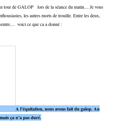
un tour de GALOP lors de la séance du matin.... Je vous
enthousiastes, les autres morts de trouille. Entre les deux,
entre.... voici ce que ca a donné :
A l’équitation, nous avons fait du galop. Au
 mais ça n’a pas duré.