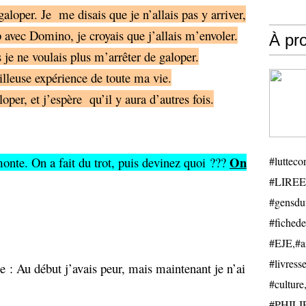
galoper. Je
me disais que je n’allais pas y arriver,
p avec Domino, je croyais que j’allais m’envoler.
À pr
je ne voulais plus m’arrêter de galoper.
illeuse expérience de toute ma vie.
loper, et j’espère
qu’il y aura d’autres fois.
On
onte. On a fait du trot, puis devinez quoi ???
#luttecon
#LIREE
#gensduv
#fichede
#EJE,#ail
#livresse
e : Au début j’avais peur, mais maintenant je n’ai
#cultu
#PHILIP