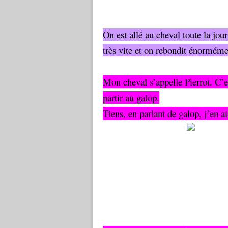
On est allé au cheval toute la jou
très vite et on rebondit énorméme
Mon cheval s’appelle Pierrot. C’es
partir au galop.
Tiens, en parlant de galop, j’en ai