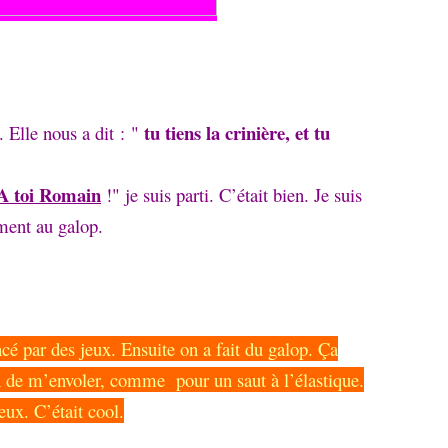
tu tiens la crinière, et tu
 Elle nous a dit : "
A toi Romain
!" je suis parti. C’était bien. Je suis
ement au galop.
é par des jeux. Ensuite on a fait du galop. Ça
ion de m’envoler, comme
pour un saut à l’élastique.
jeux. C’était cool.