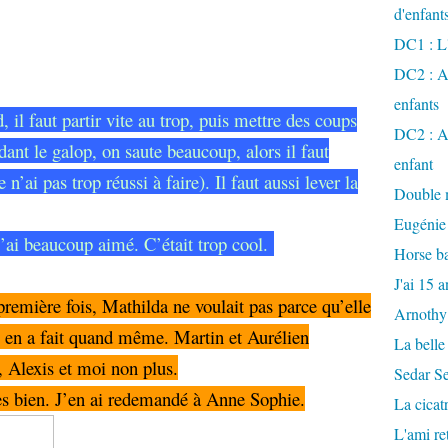
d'enfant
DC1 : L'
DC2 : Ac
enfants
 il faut partir vite au trop, puis mettre des coups
DC2 : Ac
dant le galop, on saute beaucoup, alors il faut
enfant
n’ai pas trop réussi à faire). Il faut aussi lever la
Double m
Eugénie
j’ai beaucoup aimé. C’était trop cool.
Horse ba
J'ai 15 a
première fois, Mathilda ne voulait pas parce qu’elle
Arnothy
le en a fait quand même. Martin et Aurélien
La belle
, Alexis et moi non plus.
Sedar S
très bien. J’en ai redemandé à Anne Sophie.
La cicat
L'ami r