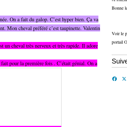
Bonne le
rnée. On a fait du galop. C’est hyper bien. Ça va
nt. Mon cheval préféré c’est taupinette. Valentin
Voir le 
portail 
t un cheval très nerveux et très rapide. Il adore
Suiv
 fait pour la première fois . C’était génial. On a