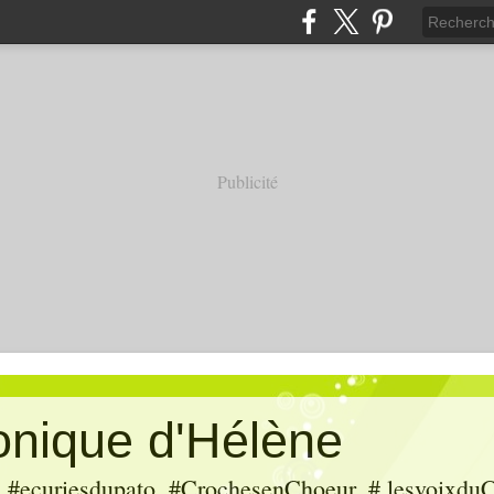
Publicité
ronique d'Hélène
ecuriesdupato, #CrochesenChoeur, # lesvoixduC