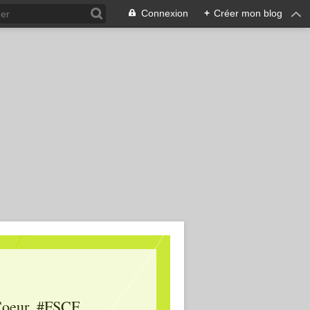
Connexion
+
Créer mon blog
oeur, #FSCF,