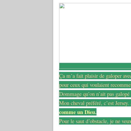
Ça m’a fait plaisir de galoper av
pour ceux qui voulaient recommenc
Dommage qu’on n’ait pas galopé 
Mon cheval préféré, c’est Jersey.
comme un Dieu.
Pour le saut d’obstacle, je ne veu