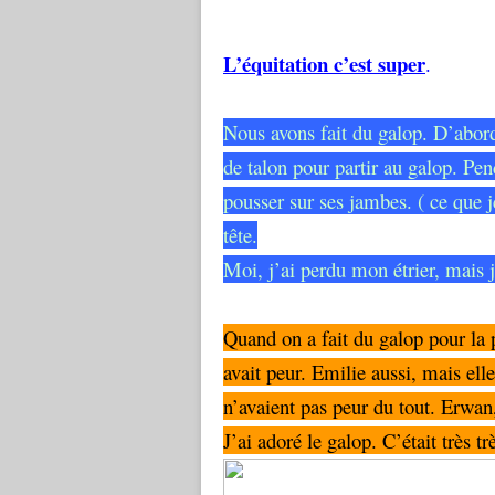
L’équitation c’est super
.
Nous avons fait du galop. D’abord,
de talon pour partir au galop. Pen
pousser sur ses jambes. ( ce que je 
tête.
Moi, j’ai perdu mon étrier, mais 
Quand on a fait du galop pour la 
avait peur. Emilie aussi, mais el
n’avaient pas peur du tout. Erwan
J’ai adoré le galop. C’était très 