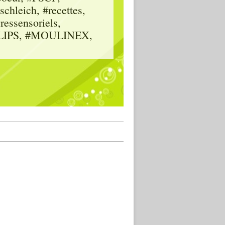
hleich, #recettes,
vressensoriels,
HILIPS, #MOULINEX,