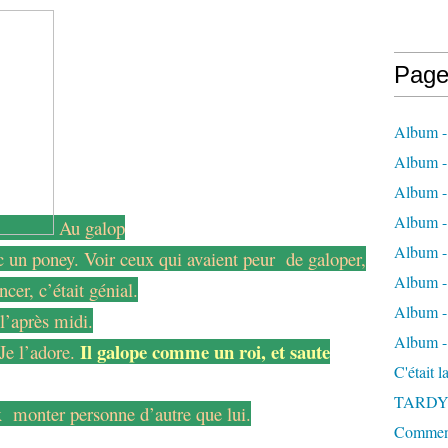
Page
Album -
Album - 
Album -
Album 
Au galop
Album - 
ec un poney. Voir ceux qui avaient peur de galoper,
Album - 
er, c’était génial.
Album - 
l’après midi.
Album -
Il galope comme un roi, et saute
 Je l’adore.
C'était 
TARDY
x
monter personne d’autre que lui.
Comment 