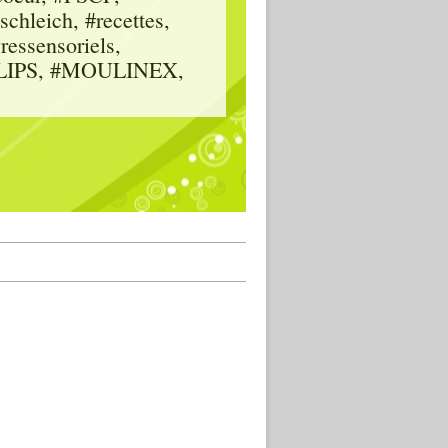
hleich, #recettes,
vressensoriels,
HILIPS, #MOULINEX,