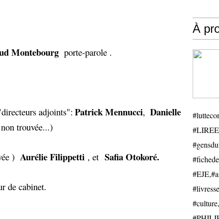
À pr
ud Montebourg
porte-parole .
Patrick Mennucci
Danielle
directeurs adjoints":
,
#luttecon
 non trouvée...)
#LIREE
#gensduv
Aurélie Filippetti
Safia Otokoré.
uvée )
, et
#fichede
#EJE,#ail
r de cabinet.
#livresse
#cultu
#PHILIP