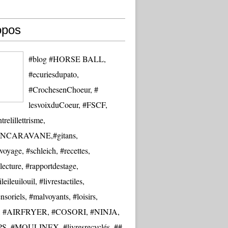
opos
#blog #HORSE BALL,
#ecuriesdupato,
#CrochesenChoeur, #
lesvoixduCoeur, #FSCF,
trelillettrisme,
NCARAVANE,#gitans,
oyage, #schleich, #recettes,
lecture, #rapportdestage,
eileuilouil, #livrestactiles,
nsoriels, #malvoyants, #loisirs,
re, #AIRFRYER, #COSORI, #NINJA,
S, #MOULINEX, #livresrecyclés, ##