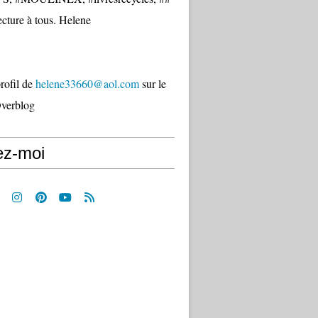
cture à tous. Helene
profil de
helene33660@aol.com
sur le
Overblog
ez-moi