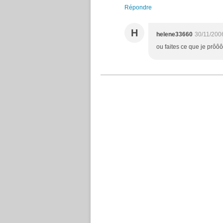
Répondre
H
helene33660
30/11/200
ou faites ce que je prôôôô