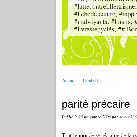
#luttecontrelillettri
#fichedelecture, #rappor
#malvoyants, #loisi
#livresrecyclés, ## Bo
Accueil
Contact
parité précaire
Publié le
29 novembre 2006
par helene33
Tout le monde se réclame de la pari