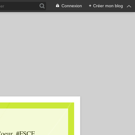
Connexion
+
Créer mon blog
oeur, #FSCF,