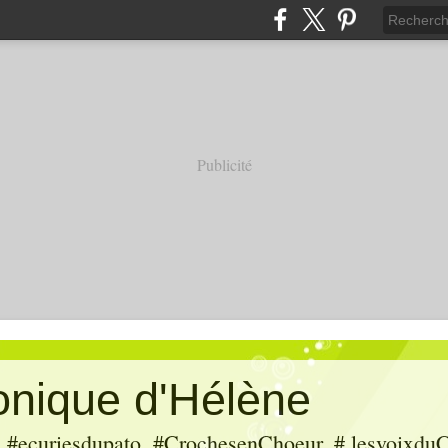
Publicité
ronique d'Hélène
ecuriesdupato, #CrochesenChoeur, # lesvoixduC