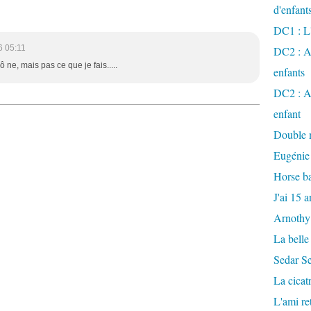
d'enfant
DC1 : L'
6 05:11
DC2 : Ac
 ne, mais pas ce que je fais.....
enfants
DC2 : Ac
enfant
Double m
Eugénie
Horse ba
J'ai 15 a
Arnothy
La belle
Sedar S
La cicat
L'ami r