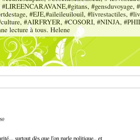
sme, #LIREENCARAVANE,#gitans, #gensduvoyage, #sc
tdestage, #EJE,#aileileuilouil, #livrestactiles, #li
rs, #culture, #AIRFRYER, #COSORI, #NINJA, #P
nne lecture à tous. Helene
660
té... surtout dès que l'on parle politique.. et