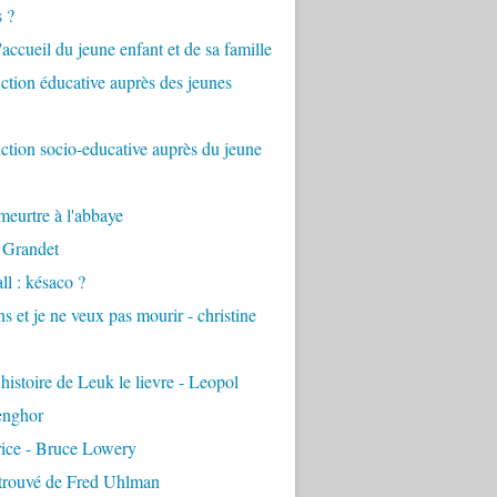
s ?
accueil du jeune enfant et de sa famille
tion éducative auprès des jeunes
tion socio-educative auprès du jeune
eurtre à l'abbaye
 Grandet
ll : késaco ?
ns et je ne veux pas mourir - christine
 histoire de Leuk le lievre - Leopol
enghor
rice - Bruce Lowery
etrouvé de Fred Uhlman