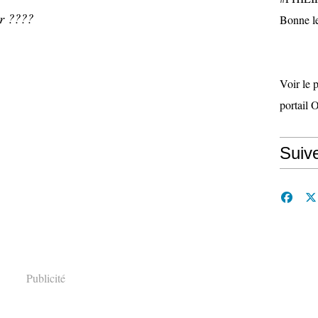
ur ????
Bonne le
Voir le 
portail 
Suiv
Publicité