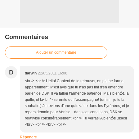
Commentaires
Ajouter un commentaire
D
darwin
22/05/2011 16:08
<br /> <br /> Hello! Content de te retrouver, en pleine forme,
apparemment! M'est avis que tu n'as pas fini d'en entendre
parler, de DSK! Il va falloir t'armer de patience! Mais bientôt, la
quille, et la<br /> sérénité qui l'accompagne! (enfin... je te la
souhaite!) Je reviens d'une quinzaine dans les Pyrénées, et je
repars demain pour Venise... dans ces conditions, DSK se
relativise considérablement!<br /> Tu verras! A bientôt! Bises!
<br /> <br /> <br /> <br />
Répondre