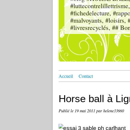
#luttecontrelillettri
#fichedelecture, #rappor
#malvoyants, #loisi
#livresrecyclés, ## Bo
Accueil
Contact
Horse ball à Lig
Publié le
19 mai 2011
par helene33660