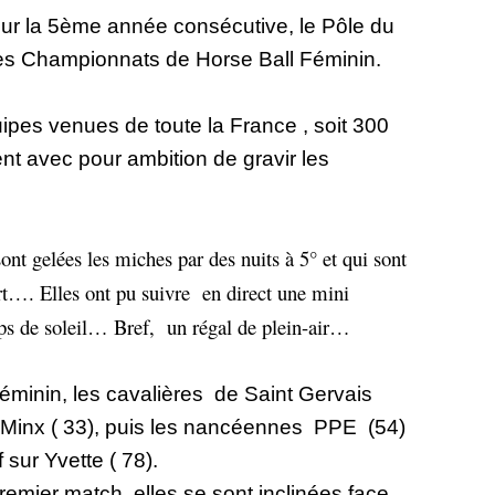
r la 5ème année consécutive, le Pôle du
 les Championnats de Horse Ball Féminin.
pes venues de toute la France , soit 300
nt avec pour ambition de gravir les
ont gelées les miches par des nuits à 5° et qui sont
rt…. Elles ont pu suivre
en direct une mini
ps de soleil… Bref,
un régal de plein-air…
éminin, les cavalières
de Saint Gervais
Minx ( 33), puis les nancéennes
PPE
(54)
 sur Yvette ( 78).
remier match, elles se sont inclinées face