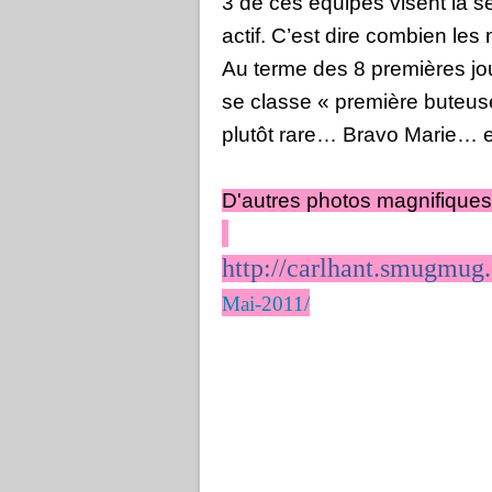
3 de ces équipes visent la s
actif. C’est dire combien les
Au terme des 8 premières j
se classe « première buteuse
plutôt rare… Bravo Marie… 
D'autres photos magnifiques 
http://carlhant.smugmug
Mai-2011/