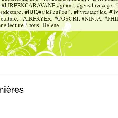
sme, #LIREENCARAVANE,#gitans, #gensduvoyage, #sc
tdestage, #EJE,#aileileuilouil, #livrestactiles, #li
rs, #culture, #AIRFRYER, #COSORI, #NINJA, #P
nne lecture à tous. Helene
nières