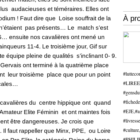
lus
audacieuses et téméraires. Elles ont
À pr
podium
! Faut dire que
Loise souffrait de la
n’étaient
pas présents… Le
match s’est
 6… ensuite nos cavalières ont mené un
inqueurs 11-4. Le troisième jour, Gif sur
te équipe pleine de qualités
s’inclinant 0- 9.
t Gervais ont terminé à la quatrième place
#luttecon
nt
leur troisième
place que pour un point
#LIREE
ocales…
#gensduv
#fichede
cavalières du
centre hippique ont
quand
#EJE,#ail
Amateur Elite Féminin
et ont maintes fois
#livresse
ent être dangereuses. Je crois que
#cultu
t. Il faut rappeller que Minx, PPE,
ou Loire
#PHILIP