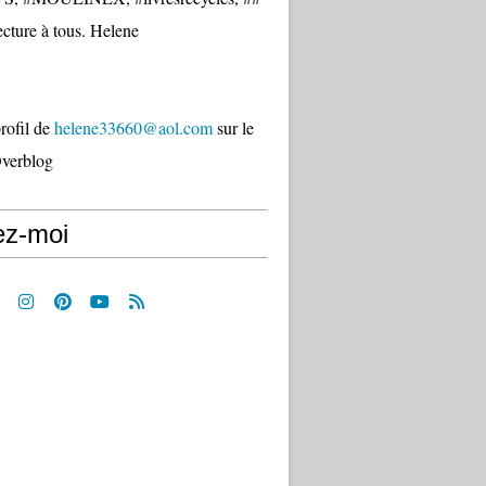
cture à tous. Helene
profil de
helene33660@aol.com
sur le
Overblog
ez-moi