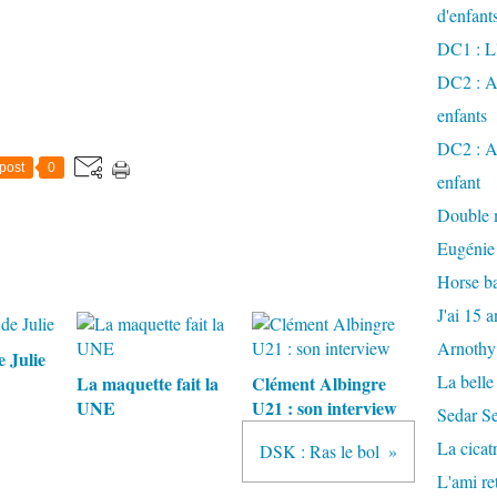
d'enfant
DC1 : L'
DC2 : Ac
enfants
DC2 : Ac
post
0
enfant
Double m
Eugénie
Horse ba
J'ai 15 a
Arnothy
 Julie
La belle
La maquette fait la
Clément Albingre
UNE
U21 : son interview
Sedar S
La cicat
DSK : Ras le bol
L'ami r