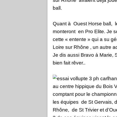
sur Rhône
avaient déjà joué
ball.
Quant à
Ouest Horse ball,
l
monteront
en Pro Elite. Je 
cette « entente » qui a su gér
Loire sur Rhône , un autre ad
Je dis aussi Bravo à Marie, 
bien fait rêver..
au centre hippique du Bois V
comptant pour le championna
les équipes
de St Gervais, 
Rhône,
de St Trivier et d’Ou