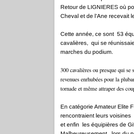
Retour de LIGNIERES où pou
Cheval et de l’Ane recevait
Cette année, ce sont
53 équi
cavalières,
qui se réunissaie
marches du podium.
300 cavalières ou presque qui se s
revenues enrhubées pour la pluba
tornade et même attraper des cou
En catégorie Amateur Elite F
rencontraient leurs voisines
et enfin
les équipières de Gif
Malheureusement,
lors du p