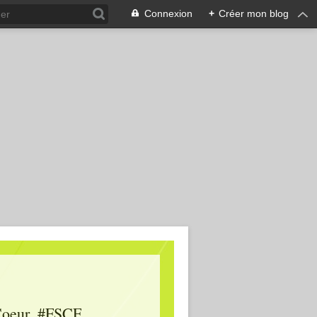
Connexion
+
Créer mon blog
oeur, #FSCF,