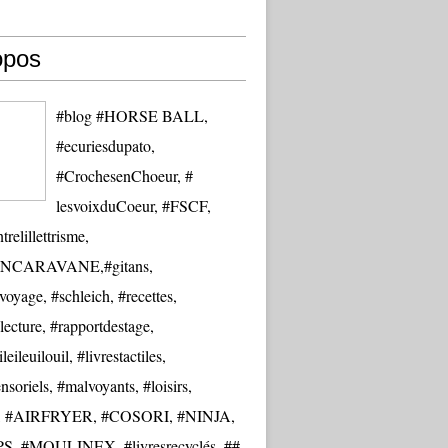
opos
#blog #HORSE BALL,
#ecuriesdupato,
#CrochesenChoeur, #
lesvoixduCoeur, #FSCF,
trelillettrisme,
NCARAVANE,#gitans,
oyage, #schleich, #recettes,
lecture, #rapportdestage,
eileuilouil, #livrestactiles,
nsoriels, #malvoyants, #loisirs,
re, #AIRFRYER, #COSORI, #NINJA,
S, #MOULINEX, #livresrecyclés, ##