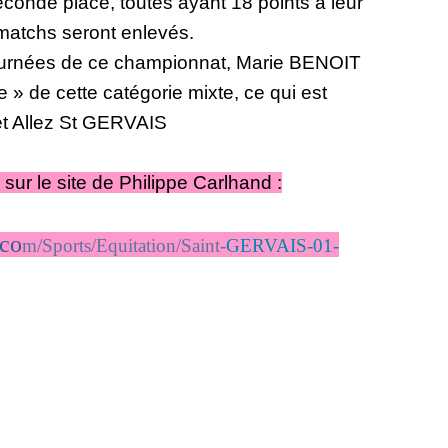
econde place, toutes ayant 18 points à leur
 matchs seront enlevés.
ournées de ce championnat, Marie BENOIT
 » de cette catégorie mixte, ce qui est
et Allez St GERVAIS
sur le site de Philippe Carlhand :
.co
m/Sports/Equitation/Saint-
GERVAIS-01-