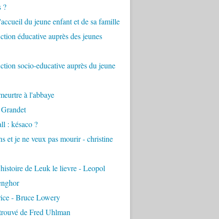
s ?
accueil du jeune enfant et de sa famille
tion éducative auprès des jeunes
tion socio-educative auprès du jeune
eurtre à l'abbaye
 Grandet
ll : késaco ?
ns et je ne veux pas mourir - christine
 histoire de Leuk le lievre - Leopol
enghor
rice - Bruce Lowery
etrouvé de Fred Uhlman