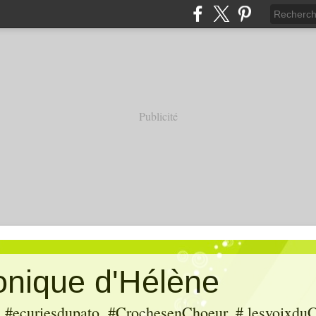
Publicité
ronique d'Hélène
ecuriesdupato, #CrochesenChoeur, # lesvoixduC