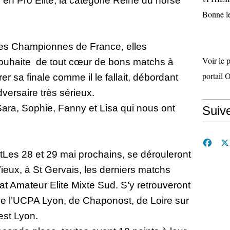
 en Pro Elite, la catégorie Reine du horse
Bonne le
es Championnes de France, elles
Voir le 
souhaite
de tout cœur de bons matchs à
portail 
er sa finale comme il le fallait, débordant
versaire très sérieux.
Sara, Sophie, Fanny et Lisa qui nous ont
Suiv
Les 28 et 29 mai prochains, se dérouleront
ieux, à St Gervais, les derniers matchs
t Amateur Elite Mixte Sud. S’y retrouveront
de l’UCPA Lyon, de Chaponost, de Loire sur
est Lyon.