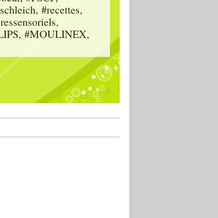
hleich, #recettes,
vressensoriels,
HILIPS, #MOULINEX,