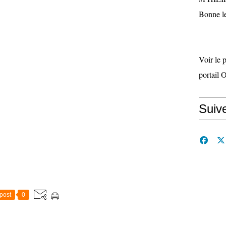
Bonne le
Voir le 
portail 
Suiv
post
0