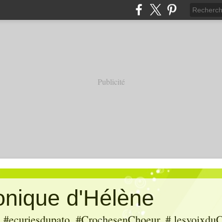
Publicité
ronique d'Hélène
ecuriesdupato, #CrochesenChoeur, # lesvoixduC