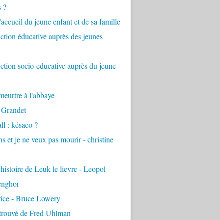
s ?
accueil du jeune enfant et de sa famille
tion éducative auprès des jeunes
tion socio-educative auprès du jeune
eurtre à l'abbaye
 Grandet
ll : késaco ?
ns et je ne veux pas mourir - christine
 histoire de Leuk le lievre - Leopol
enghor
rice - Bruce Lowery
etrouvé de Fred Uhlman