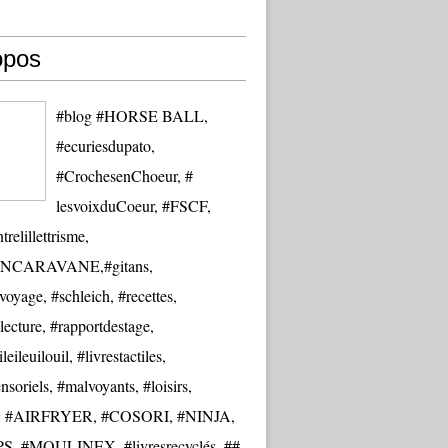
opos
#blog #HORSE BALL,
#ecuriesdupato,
#CrochesenChoeur, #
lesvoixduCoeur, #FSCF,
trelillettrisme,
NCARAVANE,#gitans,
oyage, #schleich, #recettes,
lecture, #rapportdestage,
eileuilouil, #livrestactiles,
nsoriels, #malvoyants, #loisirs,
re, #AIRFRYER, #COSORI, #NINJA,
S, #MOULINEX, #livresrecyclés, ##