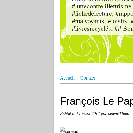
#luttecontrelillettri
#fichedelecture, #rappor
#malvoyants, #loisi
#livresrecyclés, ## Bo
Accueil
Contact
François Le Pap
Publié le
19 mars 2013
par helene33660