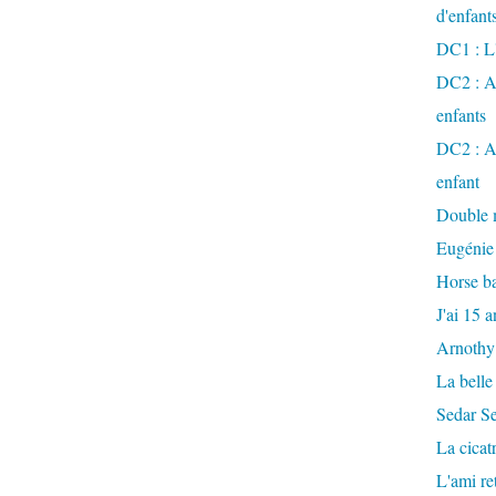
d'enfant
DC1 : L'
DC2 : Ac
enfants
DC2 : Ac
enfant
Double m
Eugénie
Horse ba
J'ai 15 a
Arnothy
La belle
Sedar S
La cicat
L'ami r