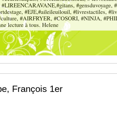
sme, #LIREENCARAVANE,#gitans, #gensduvoyage, #sc
tdestage, #EJE,#aileileuilouil, #livrestactiles, #li
rs, #culture, #AIRFRYER, #COSORI, #NINJA, #P
nne lecture à tous. Helene
e, François 1er