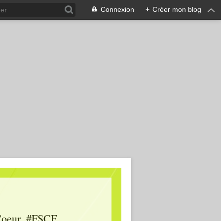
Connexion
+
Créer mon blog
oeur, #FSCF,