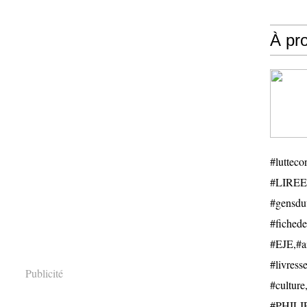
À pr
#luttecon
#LIREE
#gensduv
#fichede
#EJE,#ail
#livresse
Publicité
#cultu
#PHILIP