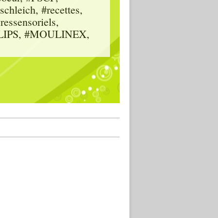
hleich, #recettes,
vressensoriels,
HILIPS, #MOULINEX,