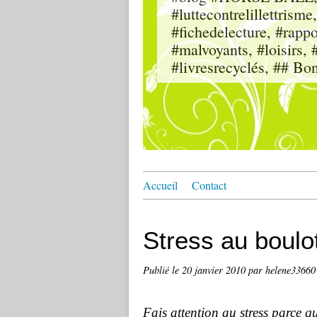
#luttecontrelillettri
#fichedelecture, #rappor
#malvoyants, #loisi
#livresrecyclés, ## Bo
Accueil
Contact
Stress au boulo
Publié le
20 janvier 2010
par helene33660
Fais attention au stress parce q