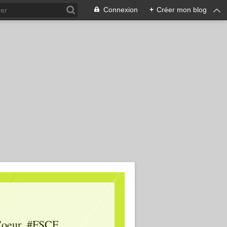
Connexion
+
Créer mon blog
oeur, #FSCF,