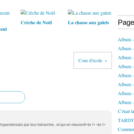
Page
Crèche de Noël
La chasse aux galets
cent
Album -
Album - 
Album -
Cour d'école
Album 
Album - 
Album - 
Album - 
Album -
C'était 
TARDY
t hyperstressés par leur hiérarchie...et qui en meurent!<br /> <br />
Comment 