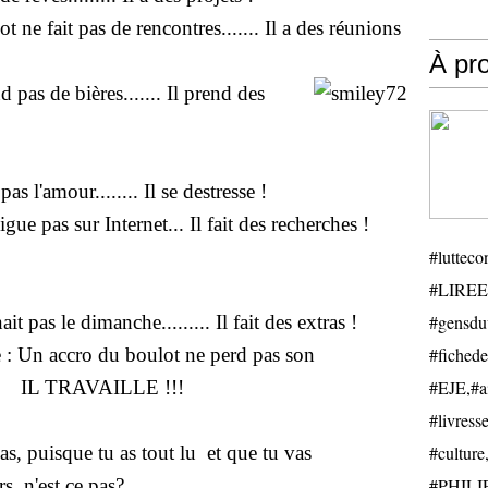
 ne fait pas de rencontres....... Il a des réunions
À pr
pas de bières....... Il prend des
s l'amour........ Il se destresse !
ue pas sur Internet... Il fait des recherches !
#luttecon
#LIREE
 pas le dimanche......... Il fait des extras !
#gensduv
 :
Un accro du boulot ne perd pas son
#fichede
IL TRAVAILLE !!!
#EJE,#ail
#livresse
s, puisque tu as tout lu et que tu vas
#cultu
s, n'est ce pas?
#PHILIP