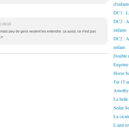
d'enfant
DC1 : L'
DC2 : Ac
0 08:00
enfants
, mais peu de gens veulent les entendre. ca aussi, ce n'est pas
 />
DC2 : Ac
enfant
Double m
Eugénie
Horse ba
J'ai 15 a
Arnothy
La belle
Sedar S
La cicat
L'ami r