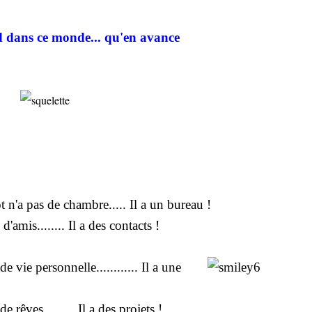
d dans ce monde... qu'en avance
 n'a pas de chambre..... Il a un bureau !
amis........ Il a des contacts !
 vie personnelle............ Il a une
 rêves......... Il a des projets !