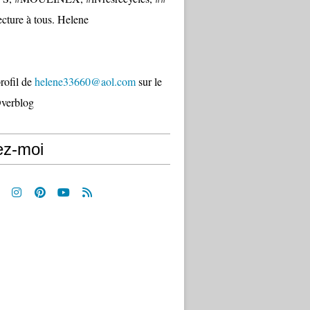
cture à tous. Helene
profil de
helene33660@aol.com
sur le
Overblog
ez-moi