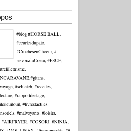
opos
#blog #HORSE BALL,
#ecuriesdupato,
#CrochesenChoeur, #
lesvoixduCoeur, #FSCF,
trelillettrisme,
NCARAVANE,#gitans,
oyage, #schleich, #recettes,
lecture, #rapportdestage,
eileuilouil, #livrestactiles,
nsoriels, #malvoyants, #loisirs,
re, #AIRFRYER, #COSORI, #NINJA,
S, #MOULINEX, #livresrecyclés, ##