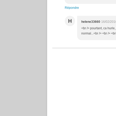
Répondre
H
helene33660
16/02/201
<br /> pourtant, ca hurle
normal...<br /> <br /> <br