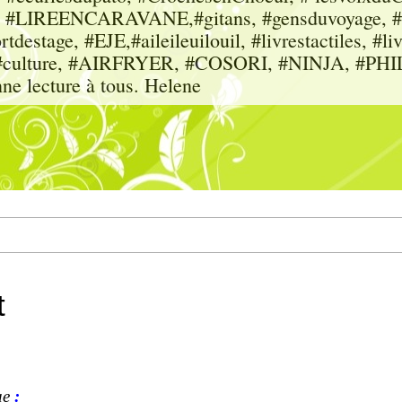
sme, #LIREENCARAVANE,#gitans, #gensduvoyage, #sc
tdestage, #EJE,#aileileuilouil, #livrestactiles, #li
rs, #culture, #AIRFRYER, #COSORI, #NINJA, #P
nne lecture à tous. Helene
t
ue
: