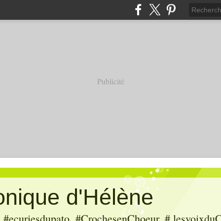
Publicité
ronique d'Hélène
ecuriesdupato, #CrochesenChoeur, # lesvoixduC