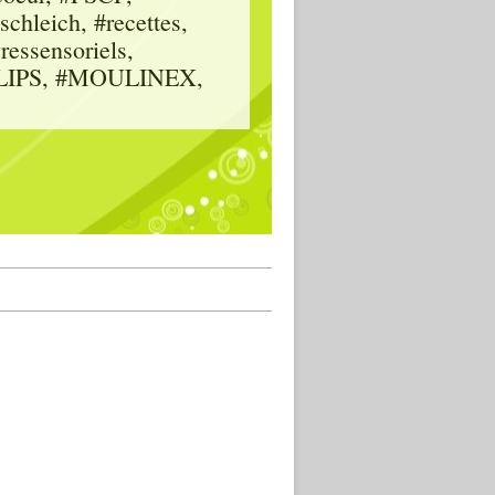
hleich, #recettes,
vressensoriels,
HILIPS, #MOULINEX,