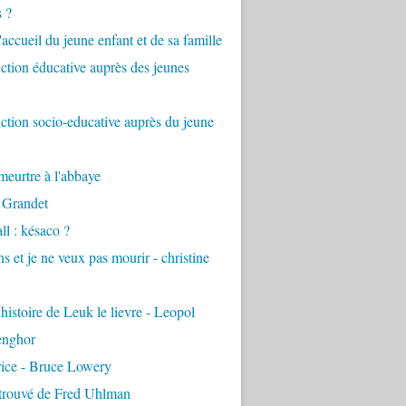
s ?
accueil du jeune enfant et de sa famille
tion éducative auprès des jeunes
tion socio-educative auprès du jeune
eurtre à l'abbaye
 Grandet
ll : késaco ?
ns et je ne veux pas mourir - christine
 histoire de Leuk le lievre - Leopol
enghor
rice - Bruce Lowery
etrouvé de Fred Uhlman