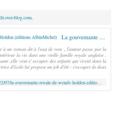
ulit.over-blog.com
.
La gouvernante royale de Wendy Holden (éditions AlbinMichel)
er à un roman dit à l'eau de rose , l'auteur passe par la
ntérieur la vie dans une vieille famille royale anglaise .
nte ,elle veut s' occuper des enfants qui vivent dans la
trice d'école lui propose un job d'été : s'occuper de deux
http://verolitaulit.over-blog.com/2022/07/la-gouvernante-royale-de-wendy-holden-editions-albinmichel.html