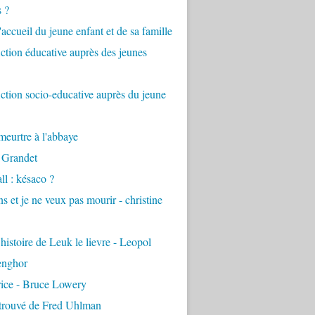
s ?
accueil du jeune enfant et de sa famille
tion éducative auprès des jeunes
tion socio-educative auprès du jeune
eurtre à l'abbaye
 Grandet
ll : késaco ?
ns et je ne veux pas mourir - christine
 histoire de Leuk le lievre - Leopol
enghor
rice - Bruce Lowery
etrouvé de Fred Uhlman