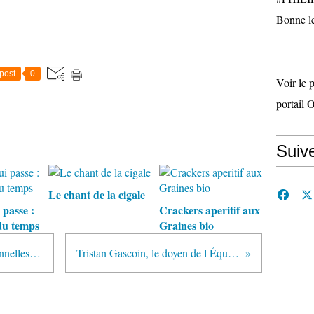
Bonne le
post
0
Voir le 
portail 
Suiv
Le chant de la cigale
 passe :
Crackers aperitif aux
du temps
Graines bio
EJE - DC4 Dynamiques institutionnelles et partenariales
Tristan Gascoin, le doyen de l Équipe de France