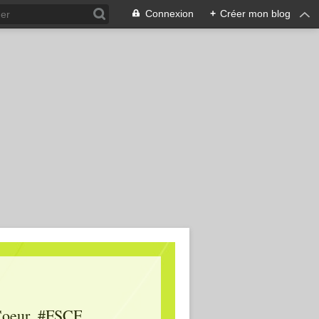
Connexion
+
Créer mon blog
oeur, #FSCF,