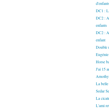
d'enfant
DC1 : L'
DC2 : Ac
enfants
DC2 : Ac
enfant
Double m
Eugénie
Horse ba
J'ai 15 a
Arnothy
La belle
Sedar S
La cicat
L'ami r