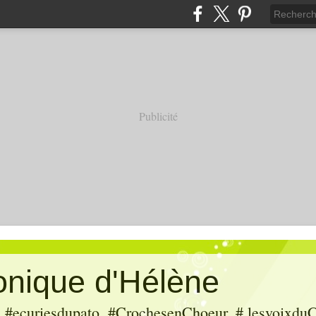
Publicité
ronique d'Hélène
ecuriesdupato, #CrochesenChoeur, # lesvoixduC