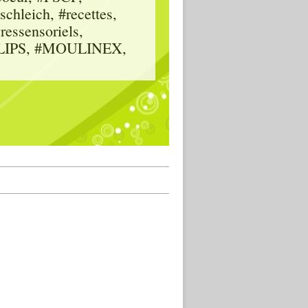
hleich, #recettes,
vressensoriels,
HILIPS, #MOULINEX,