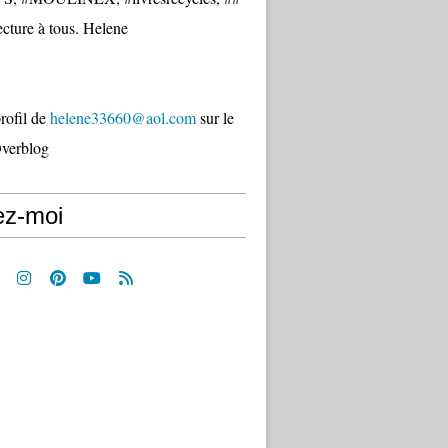
cture à tous. Helene
profil de
helene33660@aol.com
sur le
Overblog
ez-moi