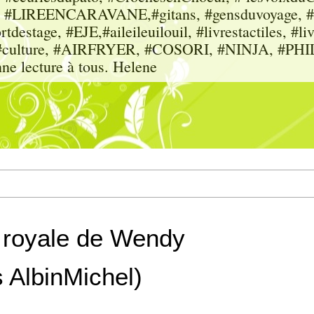
sme, #LIREENCARAVANE,#gitans, #gensduvoyage, #sc
tdestage, #EJE,#aileileuilouil, #livrestactiles, #li
rs, #culture, #AIRFRYER, #COSORI, #NINJA, #P
nne lecture à tous. Helene
 royale de Wendy
s AlbinMichel)