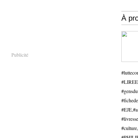
À pr
Publicité
#luttecon
#LIREE
#gensduv
#fichede
#EJE,#ail
#livresse
#cultu
#PHILIP