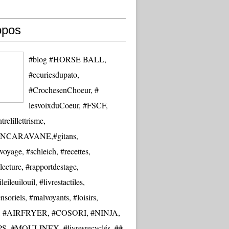
opos
#blog #HORSE BALL,
#ecuriesdupato,
#CrochesenChoeur, #
lesvoixduCoeur, #FSCF,
trelillettrisme,
NCARAVANE,#gitans,
oyage, #schleich, #recettes,
lecture, #rapportdestage,
eileuilouil, #livrestactiles,
nsoriels, #malvoyants, #loisirs,
re, #AIRFRYER, #COSORI, #NINJA,
S, #MOULINEX, #livresrecyclés, ##