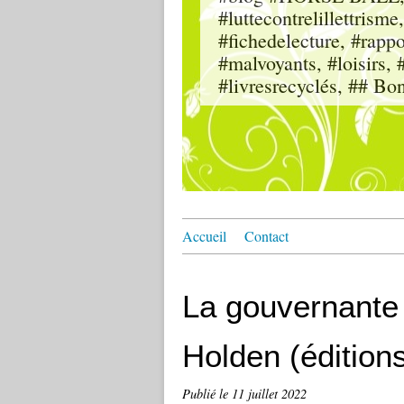
#luttecontrelillettri
#fichedelecture, #rappor
#malvoyants, #loisi
#livresrecyclés, ## Bo
Accueil
Contact
La gouvernante
Holden (édition
Publié le
11 juillet 2022