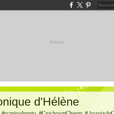
Publicité
ronique d'Hélène
ecuriesdupato, #CrochesenChoeur, # lesvoixduC