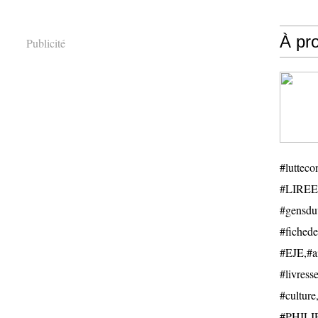
À pr
Publicité
#luttecon
#LIREE
#gensduv
#fichede
#EJE,#ail
#livresse
#cultu
#PHILIP