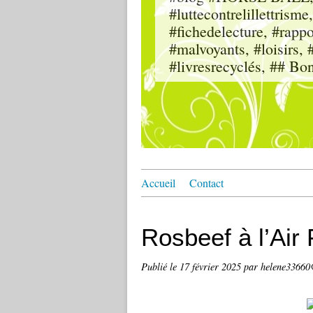
#luttecontrelillettri
#fichedelecture, #rappor
#malvoyants, #loisi
#livresrecyclés, ## Bo
Accueil
Contact
Rosbeef à l’Air 
Publié le
17 février 2025
par helene3366