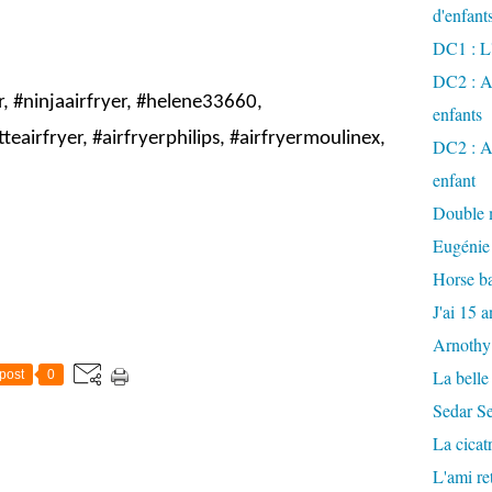
d'enfant
DC1 : L'
DC2 : Ac
r, #ninjaairfryer, #helene33660,
enfants
eairfryer, #airfryerphilips, #airfryermoulinex,
DC2 : Ac
enfant
Double m
Eugénie
Horse ba
J'ai 15 a
Arnothy
La belle
post
0
Sedar S
La cicat
L'ami r