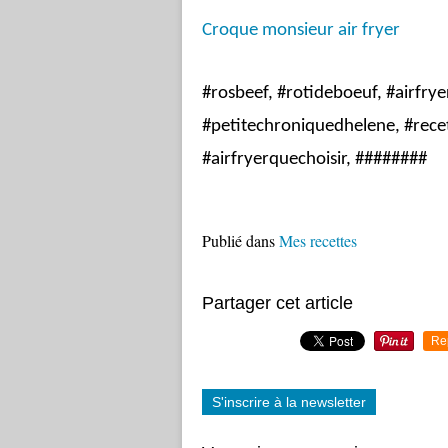
Croque monsieur air fryer
#rosbeef, #rotideboeuf, #airfrye
#petitechroniquedhelene, #recett
#airfryerquechoisir, ########
Publié dans
Mes recettes
Partager cet article
Re
S'inscrire à la newsletter