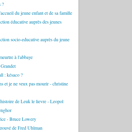
s ?
accueil du jeune enfant et de sa famille
tion éducative auprès des jeunes
tion socio-educative auprès du jeune
eurtre à l'abbaye
 Grandet
ll : késaco ?
ns et je ne veux pas mourir - christine
 histoire de Leuk le lievre - Leopol
enghor
rice - Bruce Lowery
etrouvé de Fred Uhlman