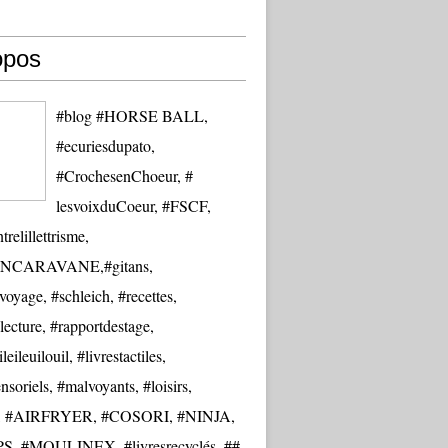
opos
#blog #HORSE BALL,
#ecuriesdupato,
#CrochesenChoeur, #
lesvoixduCoeur, #FSCF,
trelillettrisme,
NCARAVANE,#gitans,
oyage, #schleich, #recettes,
lecture, #rapportdestage,
eileuilouil, #livrestactiles,
nsoriels, #malvoyants, #loisirs,
re, #AIRFRYER, #COSORI, #NINJA,
S, #MOULINEX, #livresrecyclés, ##