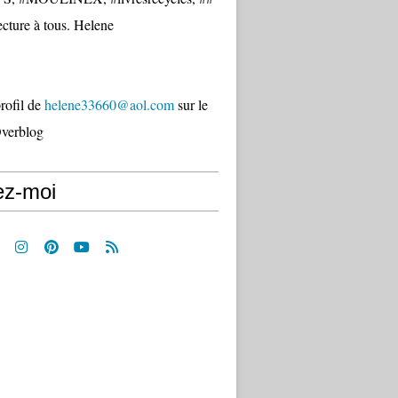
cture à tous. Helene
profil de
helene33660@aol.com
sur le
Overblog
ez-moi