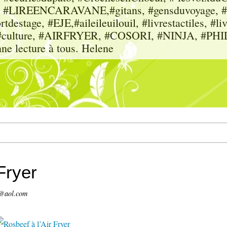
sme, #LIREENCARAVANE,#gitans, #gensduvoyage, #sc
tdestage, #EJE,#aileileuilouil, #livrestactiles, #li
rs, #culture, #AIRFRYER, #COSORI, #NINJA, #P
nne lecture à tous. Helene
Fryer
0@aol.com