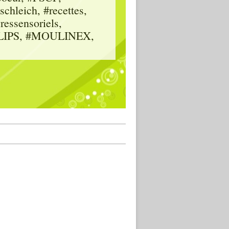
hleich, #recettes,
vressensoriels,
HILIPS, #MOULINEX,