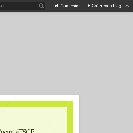
Connexion
+
Créer mon blog
oeur, #FSCF,