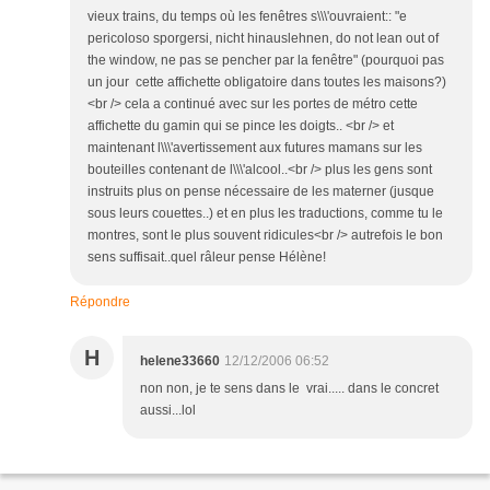
vieux trains, du temps où les fenêtres s\\\'ouvraient:: "e
pericoloso sporgersi, nicht hinauslehnen, do not lean out of
the window, ne pas se pencher par la fenêtre" (pourquoi pas
un jour cette affichette obligatoire dans toutes les maisons?)
<br /> cela a continué avec sur les portes de métro cette
affichette du gamin qui se pince les doigts.. <br /> et
maintenant l\\\'avertissement aux futures mamans sur les
bouteilles contenant de l\\\'alcool..<br /> plus les gens sont
instruits plus on pense nécessaire de les materner (jusque
sous leurs couettes..) et en plus les traductions, comme tu le
montres, sont le plus souvent ridicules<br /> autrefois le bon
sens suffisait..quel râleur pense Hélène!
Répondre
H
helene33660
12/12/2006 06:52
non non, je te sens dans le vrai..... dans le concret
aussi...lol