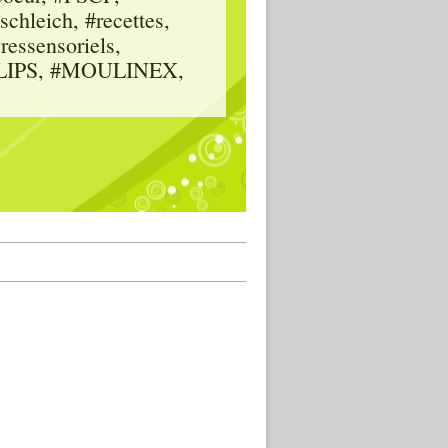
hleich, #recettes,
vressensoriels,
HILIPS, #MOULINEX,