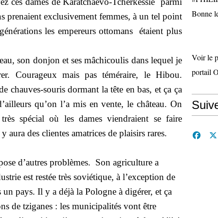
avez ces dames de Karatchaevo-Tcherkessie
parmi
Bonne le
ns prenaient exclusivement femmes, à un tel point
générations les empereurs ottomans
étaient plus
Voir le 
âteau, son donjon et ses mâchicoulis dans lequel je
portail 
er. Courageux mais pas téméraire, le Hibou.
s de chauves-souris dormant la tête en bas, et ça ça
Suiv
d’ailleurs qu’on l’a mis en vente, le château. On
très spécial où les dames viendraient se faire
 y aura des clientes amatrices de plaisirs rares.
pose d’autres problèmes.
Son agriculture a
strie est restée très soviétique, à l’exception de
 un pays. Il y a déjà la Pologne à digérer, et ça
ons de tziganes : les municipalités vont être