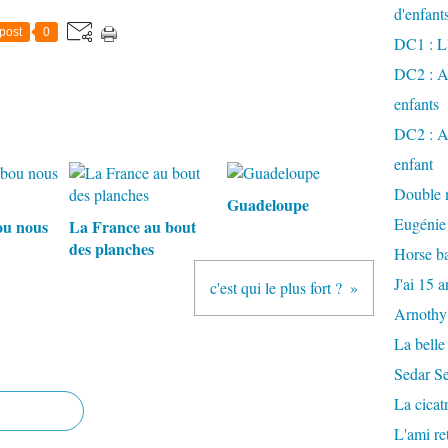
d'enfant
post
0
DC1 : L'
DC2 : Ac
enfants
DC2 : Ac
enfant
Double m
Guadeloupe
Eugénie
ou nous
La France au bout
des planches
Horse ba
J'ai 15 a
c'est qui le plus fort ?
Arnothy
La belle
Sedar S
La cicat
L'ami r