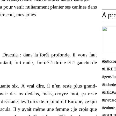
sa pour venir nuitamment planter ses canines dans
À pr
tre cou, mes jolies.
 Dracula : dans la forêt profonde, il vous faut
#luttecon
tant, fort raide,
bordé à droite et à gauche de
#LIREE
#gensduv
#fichede
ante six. A vrai dire, il n’en reste plus grand-
#EJE,#ail
avec des os dedans, mais, croyez moi, ça reste
#livresse
dissuader les Turcs de rejoindre l’Europe, ce qui
#cultu
Dracula. Il y avait même une femme : je crois que
#PHILIP