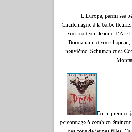
L’Europe, parmi ses pè
Charlemagne à la barbe fleurie,
son marteau, Jeanne d’Arc l
Buonaparte et son chapeau, 
neuvième, Schuman et sa Ceca
Montau
En ce premier ja
personnage ô combien éminent :
des cous de jeunes filles. Ca