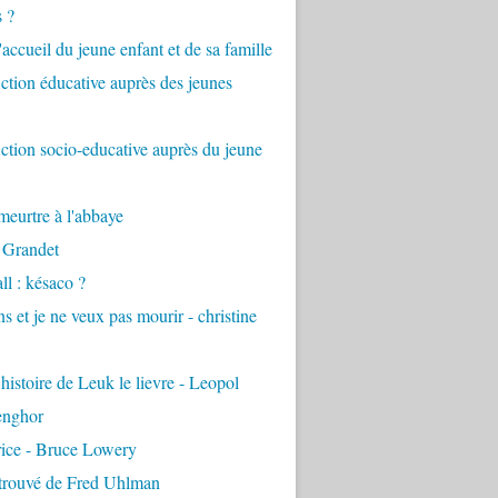
s ?
accueil du jeune enfant et de sa famille
tion éducative auprès des jeunes
tion socio-educative auprès du jeune
eurtre à l'abbaye
 Grandet
ll : késaco ?
ns et je ne veux pas mourir - christine
 histoire de Leuk le lievre - Leopol
enghor
rice - Bruce Lowery
etrouvé de Fred Uhlman