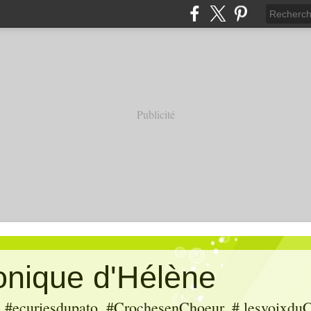
Publicité
ronique d'Hélène
ecuriesdupato, #CrochesenChoeur, # lesvoixduC