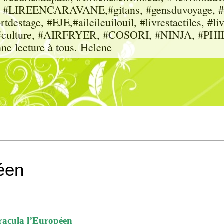
sme, #LIREENCARAVANE,#gitans, #gensduvoyage, #sc
tdestage, #EJE,#aileileuilouil, #livrestactiles, #li
rs, #culture, #AIRFRYER, #COSORI, #NINJA, #P
nne lecture à tous. Helene
éen
racula l’Européen