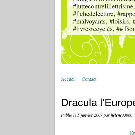
#luttecontrelillettri
#fichedelecture, #rappor
#malvoyants, #loisi
#livresrecyclés, ## Bo
Accueil
Contact
Dracula l'Europ
Publié le
5 janvier 2007
par helene33660
D