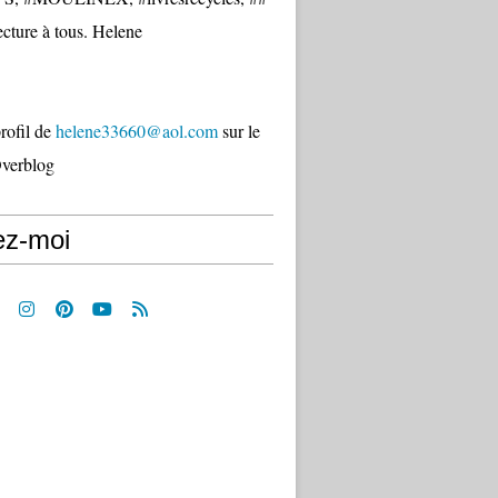
cture à tous. Helene
profil de
helene33660@aol.com
sur le
Overblog
ez-moi