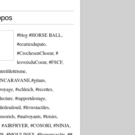
opos
#blog #HORSE BALL,
#ecuriesdupato,
#CrochesenChoeur, #
lesvoixduCoeur, #FSCF,
trelillettrisme,
NCARAVANE,#gitans,
oyage, #schleich, #recettes,
lecture, #rapportdestage,
eileuilouil, #livrestactiles,
nsoriels, #malvoyants, #loisirs,
re, #AIRFRYER, #COSORI, #NINJA,
S, #MOULINEX, #livresrecyclés, ##