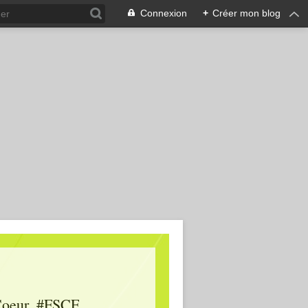
Connexion
+
Créer mon blog
oeur, #FSCF,