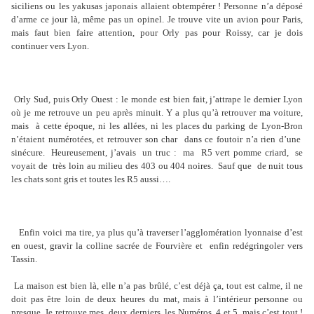
siciliens ou les yakusas japonais allaient obtempérer ! Personne n’a déposé
d’arme ce jour là, même pas un opinel. Je trouve vite un avion pour Paris,
mais faut bien faire attention, pour Orly pas pour Roissy, car je dois
continuer vers Lyon.
Orly Sud, puis Orly Ouest : le monde est bien fait, j’attrape le dernier Lyon
où je me retrouve un peu après minuit. Y a plus qu’à retrouver ma voiture,
mais
à cette époque, ni les allées, ni les places du parking de Lyon-Bron
n’étaient numérotées, et retrouver son char
dans ce foutoir n’a rien d’une
sinécure.
Heureusement, j’avais
un truc :
ma
R5 vert pomme criard,
se
voyait de
très loin au milieu des 403 ou 404 noires.
Sauf que
de nuit tous
les chats sont gris et toutes les R5 aussi….
Enfin voici ma tire, ya plus qu’à traverser l’agglomération lyonnaise d’est
en ouest, gravir la colline sacrée de Fourvière et
enfin redégringoler vers
Tassin.
La maison est bien là, elle n’a pas brûlé, c’est déjà ça, tout est calme, il ne
doit pas être loin de deux heures du mat, mais à l’intérieur personne ou
presque. Je retrouve mes
deux derniers, les Numéros
4 et 5, mais c’est tout !