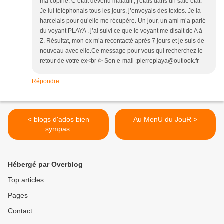
ma copine. C’était devenu maladif , j'étais dans un sale état.
Je lui téléphonais tous les jours, j’envoyais des textos. Je la
harcelais pour qu’elle me récupère. Un jour, un ami m’a parlé
du voyant PLAYA . j’ai suivi ce que le voyant me disait de A à
Z. Résultat, mon ex m’a recontacté après 7 jours et je suis de
nouveau avec elle.Ce message pour vous qui recherchez le
retour de votre ex<br /> Son e-mail :pierreplaya@outlook.fr
Répondre
< blogs d'ados bien
Au MenU du JouR >
sympas.
Hébergé par Overblog
Top articles
Pages
Contact