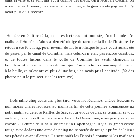
dans la ville et se sont fait avoir comme des bleus. On a récupéré Cécilia, on
a trucidé les Troyens, on a violé leurs femmes, et la guerre a été gagnée. Il n’y
avait plus qu’à revenir.
Homère en était resté là, mais ses lectrices ont protesté, l’ont inondé d’é-
mails, et l’Homère d’alors a bien été obligé de raconter la fin de l’histoire. Le
retour a été fort long, pour revenir de Troie à Ithaque le plus court aurait été
de passer par le canal de Corinthe, mais celui-ci n’était pas encore construit,
et de toutes façons dans le golfe de Corinthe les vents changent si
brutalement vers onze heures du mat que l’on se retrouve immanquablement
à la baille, ça m’est arrivé plus d’une fois, j’en avais pris l’habitude. (Ya des
photos pour le prouver, si je les retrouve).
Trois mille cinq cents ans plus tard, vous me réclamez, chères lecteurs et
non moins chères lectrices, au moins la fin de cette journée commencée au
petit matin au célèbre Raffles de Singapour et qui devrait se terminer, si tout
va bien, dans mon Ithaque à moi à Tassin la Demi-Lune, mais je n’y suis pas
encore. A l’entrée de la salle de transit à Copenhague, il y a un grand cercle
rouge avec dedans une arme de poing noire barrée de rouge : prière de laisser
vos pétards avant d’entrer. Ils sont naïfs les Danois ! comme si les mafiosos