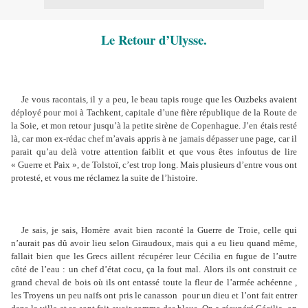
Le Retour d’Ulysse.
Je vous racontais, il y a peu, le beau tapis rouge que les Ouzbeks avaient
déployé pour moi à Tachkent, capitale d’une fière république de la Route de
la Soie, et mon retour jusqu’à la petite sirène de Copenhague. J’en étais resté
là, car mon ex-rédac chef m’avais appris à ne jamais dépasser une page, car il
parait qu’au delà votre attention faiblit et que vous êtes infoutus de lire
« Guerre et Paix », de Tolstoï, c’est trop long. Mais plusieurs d’entre vous ont
protesté, et vous me réclamez la suite de l’histoire.
Je sais, je sais, Homère avait bien raconté la Guerre de Troie, celle qui
n’aurait pas dû avoir lieu selon Giraudoux, mais qui a eu lieu quand même,
fallait bien que les Grecs aillent récupérer leur Cécilia en fugue de l’autre
côté de l’eau : un chef d’état cocu, ça la fout mal. Alors ils ont construit ce
grand cheval de bois où ils ont entassé toute la fleur de l’armée achéenne ,
les Troyens un peu naïfs ont pris le canasson
pour un dieu et l’ont fait entrer