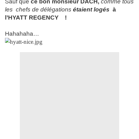
Sauf que
ce bon monsieur DACH,
comme tous
les
chefs de délégations
étaient logés
à
l’HYATT REGENCY
!
Hahahaha…