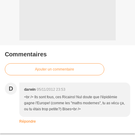
Commentaires
Ajouter un commentaire
D
darwin
05/11/2012 23:53
<br /> Ils sont fous, ces Ricains! Nul doute que l'épidémie
gagne l'Europe! (comme les "maths modernes", tu as vécu ça,
ou tu étais trop petite?) Bises<br />
Répondre