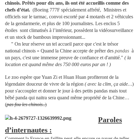
chinois. Prêtés pour dix ans, ils ont été accueillis comme des
chefs d’état.
(Boeing 777F spécialement affrété,
Ministres et
officiels sur le tarmac, convoi escorté par 4 motards et 2 véhicules
de la gendarmerie, et plus de 100 journalistes. Les enclos 5
étoiles
sont climatisés à l’intérieur, possèdent la vidéosurveillance
et un stock de bambous impressionnant...
"
On leur réserve un tel accueil parce que c'est le trésor
national chinois » Quand la Chine accepte de prêter des
pandas
à
un pays, c'est une immense preuve de confiance et d'amitié."
( la
location est quand même des 750 000 euros par an ! )
Le zoo espère que Yuan Zi et Huan Huan profiteront de la
légendaire douceur de vivre de la région
( avec la clim, ça aide…
)
pour s'accoupler et donner le jour à des petits pandas
mais tout
bébé panda qui naitra sera quand même propriété de la Chine…
(
pas fou les chinois
..)
Paroles
d’internautes :
Comment la France en faillite peut-elle encore se payer de telles