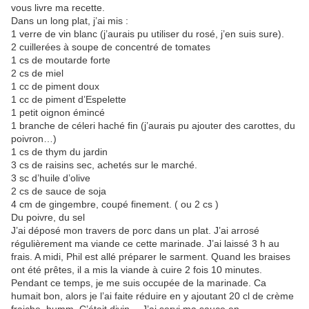
vous livre ma recette.
Dans un long plat, j’ai mis :
1 verre de vin blanc (j’aurais pu utiliser du rosé, j’en suis sure).
2 cuillerées à soupe de concentré de tomates
1 cs de moutarde forte
2 cs de miel
1 cc de piment doux
1 cc de piment d’Espelette
1 petit oignon émincé
1 branche de céleri haché fin (j’aurais pu ajouter des carottes, du
poivron…)
1 cs de thym du jardin
3 cs de raisins sec, achetés sur le marché.
3 sc d’huile d’olive
2 cs de sauce de soja
4 cm de gingembre, coupé finement. ( ou 2 cs )
Du poivre, du sel
J’ai déposé mon travers de porc dans un plat. J’ai arrosé
régulièrement ma viande ce cette marinade. J’ai laissé 3 h au
frais. A midi, Phil est allé préparer le sarment. Quand les braises
ont été prêtes, il a mis la viande à cuire 2 fois 10 minutes.
Pendant ce temps, je me suis occupée de la marinade. Ca
humait bon, alors je l’ai faite réduire en y ajoutant 20 cl de crème