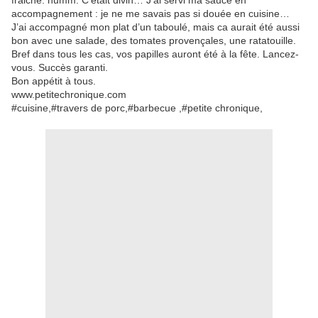
fraiche. humm. C’était divin… J’ai servi ma sauce en
accompagnement : je ne me savais pas si douée en cuisine…
J’ai accompagné mon plat d’un taboulé, mais ca aurait été aussi
bon avec une salade, des tomates provençales, une ratatouille.
Bref dans tous les cas, vos papilles auront été à la fête. Lancez-
vous. Succès garanti.
Bon appétit à tous.
www.petitechronique.com
#cuisine,#travers de porc,#barbecue ,#petite chronique,