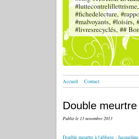
#luttecontrelillettri
#fichedelecture, #rappor
#malvoyants, #loisi
#livresrecyclés, ## Bo
Accueil
Contact
Double meurtre 
Publié le
13 novembre 2013
Double meurtre à l'abbaye - Jacque