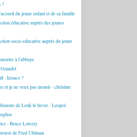
s ?
accueil du jeune enfant et de sa famille
tion éducative auprès des jeunes
tion socio-educative auprès du jeune
eurtre à l'abbaye
 Grandet
ll : késaco ?
ns et je ne veux pas mourir - christine
 histoire de Leuk le lievre - Leopol
enghor
rice - Bruce Lowery
etrouvé de Fred Uhlman