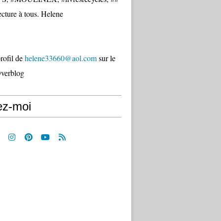
cture à tous. Helene
profil de
helene33660@aol.com
sur le
Overblog
ez-moi