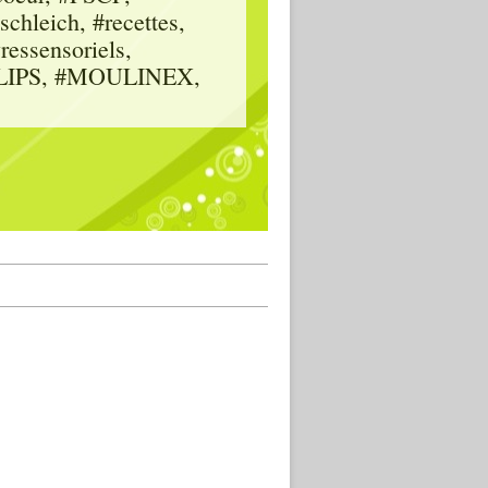
hleich, #recettes,
vressensoriels,
HILIPS, #MOULINEX,