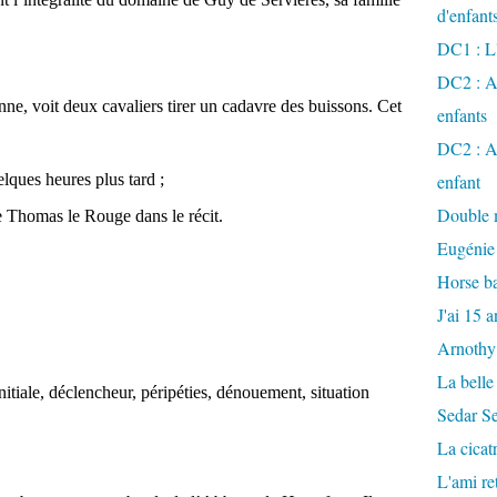
d'enfant
DC1 : L'
DC2 : Ac
ne, voit deux cavaliers tirer un cadavre des buissons. Cet
enfants
DC2 : Ac
lques heures plus tard ;
enfant
Double m
de Thomas le Rouge dans le récit.
Eugénie
Horse ba
J'ai 15 a
Arnothy
La belle
nitiale, déclencheur, péripéties, dénouement, situation
Sedar S
La cicat
L'ami r