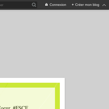
Connexion
+
Créer mon blog
oeur, #FSCF,