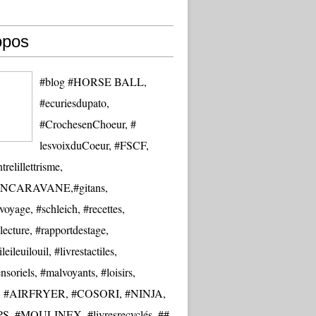
opos
#blog #HORSE BALL,
#ecuriesdupato,
#CrochesenChoeur, #
lesvoixduCoeur, #FSCF,
trelillettrisme,
NCARAVANE,#gitans,
oyage, #schleich, #recettes,
lecture, #rapportdestage,
eileuilouil, #livrestactiles,
nsoriels, #malvoyants, #loisirs,
re, #AIRFRYER, #COSORI, #NINJA,
S, #MOULINEX, #livresrecyclés, ##