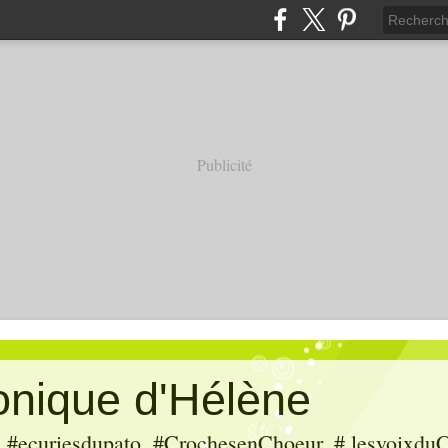
Publicité
ronique d'Hélène
ecuriesdupato, #CrochesenChoeur, # lesvoixduC