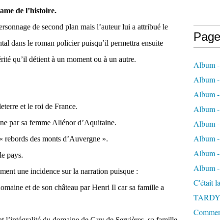
me de l’histoire.
rsonnage de second plan mais l’auteur lui a attribué le
Page
tal dans le roman policier puisqu’il permettra ensuite
 vérité qu’il détient à un moment ou à un autre.
Album -
Album - 
Album -
eterre et le roi de France.
Album 
ine par sa femme Aliénor d’Aquitaine.
Album - 
Album - 
 « rebords des monts d’Auvergne ».
Album - 
le pays.
Album -
ement une incidence sur la narration puisque :
C'était 
omaine et de son château par Henri Il car sa famille a
TARDY
Comment 
l’intégralité du domaine de Guy de Servières, sa famille