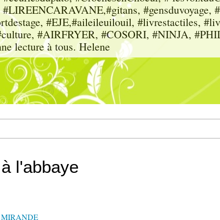
sme, #LIREENCARAVANE,#gitans, #gensduvoyage, #sc
tdestage, #EJE,#aileileuilouil, #livrestactiles, #li
rs, #culture, #AIRFRYER, #COSORI, #NINJA, #P
nne lecture à tous. Helene
à l'abbaye
line MIRANDE