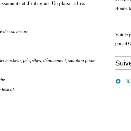
ssements et d’intrigues. Un plaisir à lire.
Bonne le
4è de couverture
Voir le 
portail 
 déclencheur, péripéties, dénouement, situation finale
Suiv
phe
 lexical