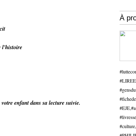
À pr
cit
l'histoire
#luttecon
#LIREE
#gensduv
#fichede
 votre enfant dans sa lecture suivie.
#EJE,#ail
#livresse
#cultu
#PHILIP