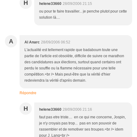
H
helene33660
28/09/2006 21:15
ou pour te faire travailler... je penche plutot pour cette
solution là....
A
Al Anarc
28/09/2006 06:52
L'actualité est tellement rapide que badaboum toute une
partie de l'article est obsolète, difficile de suivre ce marathon
des candidatures aux élections, surtout quand certains ont
perdu le souffle ou la flamme nécessaire pour une telle
compétition.<br /> Mais peut-être que la vérité d'hier
redeviendra la vérité d'après demain.
Répondre
H
helene33660
28/09/2006 21:16
faut pas etre triste.... en ce qui me concerne, Jospin,
je n'y croyais pas trop... pas en son pouvoir de
rassembler et de remotiver ses troupes.<br /> idem
pour J. Lang<br />