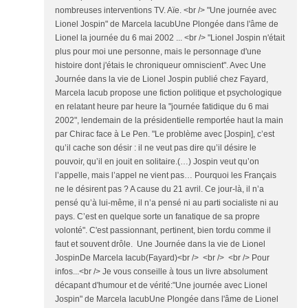
nombreuses interventions TV. Aïe. <br /> "Une journée avec
Lionel Jospin" de Marcela IacubUne Plongée dans l'âme de
Lionel la journée du 6 mai 2002 ... <br /> "Lionel Jospin n'était
plus pour moi une personne, mais le personnage d'une
histoire dont j'étais le chroniqueur omniscient". Avec Une
Journée dans la vie de Lionel Jospin publié chez Fayard,
Marcela Iacub propose une fiction politique et psychologique
en relatant heure par heure la "journée fatidique du 6 mai
2002", lendemain de la présidentielle remportée haut la main
par Chirac face à Le Pen. "Le problème avec [Jospin], c’est
qu’il cache son désir : il ne veut pas dire qu’il désire le
pouvoir, qu’il en jouit en solitaire.(…) Jospin veut qu’on
l’appelle, mais l’appel ne vient pas… Pourquoi les Français
ne le désirent pas ? A cause du 21 avril. Ce jour-là, il n’a
pensé qu’à lui-même, il n’a pensé ni au parti socialiste ni au
pays. C’est en quelque sorte un fanatique de sa propre
volonté". C'est passionnant, pertinent, bien tordu comme il
faut et souvent drôle. Une Journée dans la vie de Lionel
JospinDe Marcela Iacub(Fayard)<br /> <br /> <br /> Pour
infos...<br /> Je vous conseille à tous un livre absolument
décapant d'humour et de vérité:"Une journée avec Lionel
Jospin" de Marcela IacubUne Plongée dans l'âme de Lionel