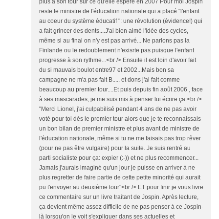
plus à son tour sur ce qu'elle espère en 2007 Pour moi Jospin
reste le ministre de l'éducation nationale qui a placé "l'enfant
au coeur du système éducatif ": une révolution (évidence!) qui
a fait grincer des dents....J'ai bien aimé l'idée des cycles,
même si au final on n'y est pas arrivé... Ne parlons pas la
Finlande ou le redoublement n'exisrte pas puisque l'enfant
progresse à son rythme...<br /> Ensuite il est loin d'avoir fait
du si mauvais boulot entre97 et 2002...Mais bon sa
campagne ne m'a pas fait B..... et dons j'ai fait comme
beaucoup au premier tour....Et puis depuis fin août 2006 , face
à ses mascarades, je me suis mis à penser lui écrire ça:<br />
"Merci Lionel, j'ai culpabilisé pendant 4 ans de ne pas avoir
voté pour toi dès le premier tour alors que je te reconnaissais
un bon bilan de premier ministre et plus avant de ministre de
l'éducation nationale, même si tu ne me faisais pas trop rêver
(pour ne pas être vulgaire) pour la suite. Je suis rentré au
parti socialiste pour ça: expier (:-)) et ne plus recommencer...
Jamais j'aurais imaginé qu'un jour je puisse en arriver à ne
plus regretter de faire partie de cette petite minorité qui aurait
pu t'envoyer au deuxième tour"<br /> ET pour finir je vous livre
ce commentaire sur un livre traitant de Jospin. Après lecture,
ça devient même assez difficile de ne pas penser à ce Jospin-
là lorsqu'on le voit s'expliquer dans ses actuelles et