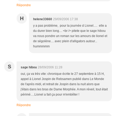
Répondre
H
helene33660
29/09/2006 17:38
y a pas problème, pour la journée d Lionel..... elle a
du durer bien long.... <br /> pitete que le sage hibou
va nous pondre un roman sur les amours de lionel et
de ségolène.... avec plein d'alligators autour...
hummmmm
S
sage hibou
28/09/2006 11:28
oui, ça va très vite: chronique écrite le 27 septembre à 15 H,
appel à Lionel Jospin de Rebsamen publié dans Le Monde
de l'après midi, et retrait de Jospin dans la nuit alors que
j'étais dans les bras de Dame Morphée. A mon réveil, tout était
périmé.....Lionel a fait ça pour m'embêter !
Répondre