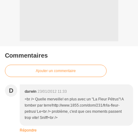
Commentaires
Ajouter un commentaire
D
darwin
23/01/2012 11:33
<br /> Quelle merveille! en plus avec un "La Fleur Pétrus"! A
tomber par terre!http://www.1855.com/dom/231/fr/la-fleur-
petrus/ Le<br /> problème, c'est que ces moments passent
trop vite! Sniff!<br />
Répondre