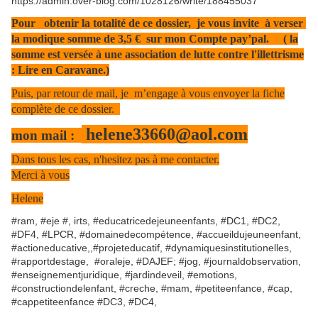
https://admin.over-blog.com/1028126/write/188455037
Pour obtenir la totalité de ce dossier, je vous invite à verser
la modique somme de 3,5 € sur mon Compte pay’pal. ( la
somme est versée à une association de lutte contre l'illettrisme
: Lire en Caravane.)
Puis, par retour de mail, je m’engage à vous envoyer la fiche
complète de ce dossier.
helene33660@aol.com
mon mail :
Dans tous les cas, n'hesitez pas à me contacter.
Merci à vous
Helene
#ram, #eje #, irts, #educatricedejeuneenfants, #DC1, #DC2,
#DF4, #LPCR, #domainedecompétence, #accueildujeuneenfant,
#actioneducative,,#projeteducatif, #dynamiquesinstitutionelles,
#rapportdestage, #oraleje, #DAJEF; #jog, #journaldobservation,
#enseignementjuridique, #jardindeveil, #emotions,
#constructiondelenfant, #creche, #mam, #petiteenfance, #cap,
#cappetiteenfance #DC3, #DC4,