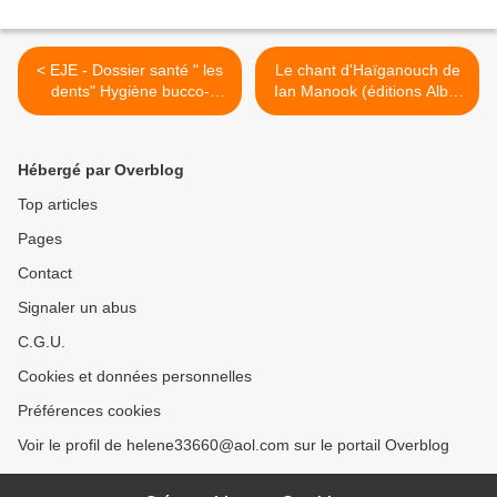
< EJE - Dossier santé " les
Le chant d'Haïganouch de
dents" Hygiène bucco-
Ian Manook (éditions Albin
dentaire en Neuropédiatrie
Michel) >
Hébergé par Overblog
Top articles
Pages
Contact
Signaler un abus
C.G.U.
Cookies et données personnelles
Préférences cookies
Voir le profil de helene33660@aol.com sur le portail Overblog