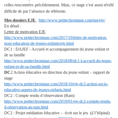
celles rencontrées précédemment. Mais, ce stage s’est aussi révélé
difficile de par l’absence de référente.
Mes dossiers EJE
http://www.petitechronique.com/tag/eje/
En détail :
Lettre de motivation EJE
http://www.petitechronique.com/2017/10/lettre-de-motivation-
pour-educateur-de-jeunes-enfants/eje.html
DC1 : DAJEF - Accueil et accompagnement du jeune enfant et
de sa famille
http://www.petitechronique.com/2018/08/dc1-l-accueil-du-jeune-
enfant-et-de-sa-famille.html
DC
2 Action éducative en direction du jeune enfant – rapport de
stage
http://www.petitechronique.com/2018/10/eje-dc2-action-socio-
educative-aupres-de-jeunes-enfants.html
DC2 : Compte rendu d’observation (Ram)
http://www.petitechronique.com/2019/01/eje-dc2-compte-rendu-
d-observation-au-ram.html
DC2 : Projet médiation éducative – écrit sur le jeu (à’l’hôpital)