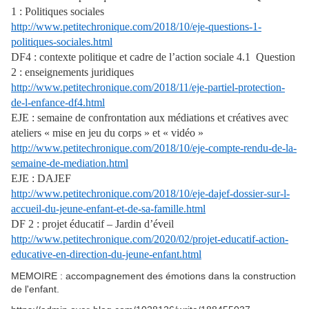
1 : Politiques sociales
http://www.petitechronique.com/2018/10/eje-questions-1-
politiques-sociales.html
DF4 : contexte politique et cadre de l’action sociale 4.1 Question
2 : enseignements juridiques
http://www.petitechronique.com/2018/11/eje-partiel-protection-
de-l-enfance-df4.html
EJE : semaine de confrontation aux médiations et créatives avec
ateliers « mise en jeu du corps » et « vidéo »
http://www.petitechronique.com/2018/10/eje-compte-rendu-de-la-
semaine-de-mediation.html
EJE : DAJEF
http://www.petitechronique.com/2018/10/eje-dajef-dossier-sur-l-
accueil-du-jeune-enfant-et-de-sa-famille.html
DF 2 : projet éducatif – Jardin d’éveil
http://www.petitechronique.com/2020/02/projet-educatif-action-
educative-en-direction-du-jeune-enfant.html
MEMOIRE : accompagnement des émotions dans la construction
de l'enfant.