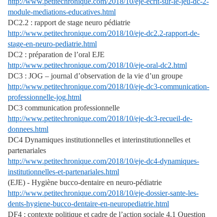
http://www.petitechronique.com/2018/10/eje-ecrit-sur-le-jeu-dc-2-
module-mediations-educatives.html
DC2.2 : rapport de stage neuro pédiatrie
http://www.petitechronique.com/2018/10/eje-dc2.2-rapport-de-
stage-en-neuro-pediatrie.html
DC2 : préparation de l’oral EJE
http://www.petitechronique.com/2018/10/eje-oral-dc2.html
DC3 : JOG – journal d’observation de la vie d’un groupe
http://www.petitechronique.com/2018/10/eje-dc3-communication-
professionnelle-jog.html
DC3 communication professionnelle
http://www.petitechronique.com/2018/10/eje-dc3-recueil-de-
donnees.html
DC4 Dynamiques institutionnelles et interinstitutionnelles et
partenariales
http://www.petitechronique.com/2018/10/eje-dc4-dynamiques-
institutionnelles-et-partenariales.html
(EJE) - Hygiène bucco-dentaire en neuro-pédiatrie
http://www.petitechronique.com/2018/10/eje-dossier-sante-les-
dents-hygiene-bucco-dentaire-en-neuropediatrie.html
DF4 : contexte politique et cadre de l’action sociale 4.1 Question