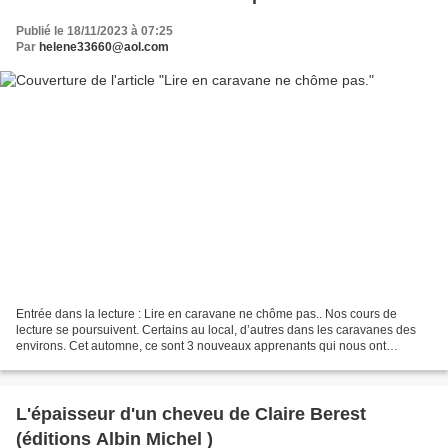
Publié le 18/11/2023 à 07:25
Par
helene33660@aol.com
Entrée dans la lecture : Lire en caravane ne chôme pas.. Nos cours de
lecture se poursuivent. Certains au local, d’autres dans les caravanes des
environs. Cet automne, ce sont 3 nouveaux apprenants qui nous ont
contactés : Killian qui ne sait écrire que...
L'épaisseur d'un cheveu de Claire Berest
(éditions Albin Michel )