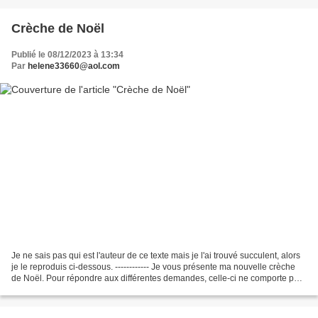
Crèche de Noël
Publié le 08/12/2023 à 13:34
Par
helene33660@aol.com
Je ne sais pas qui est l'auteur de ce texte mais je l'ai trouvé succulent, alors
je le reproduis ci-dessous. ------------ Je vous présente ma nouvelle crèche
de Noël. Pour répondre aux différentes demandes, celle-ci ne comporte pas
d’animaux pour éviter...