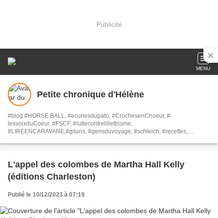
Publicité
MENU
Petite chronique d'Hélène
#blog #HORSE BALL, #ecuriesdupato, #CrochesenChoeur, #
lesvoixduCoeur, #FSCF, #luttecontrelillettrisme,
#LIREENCARAVANE,#gitans, #gensduvoyage, #schleich, #recettes,
#fichedelecture, #rapportdestage, #EJE,#aileileuilouil, #livrestactiles,
#livressensoriels, #malvoyants, #loisirs, #culture, #AIRFRYER, #COSORI,
#NINJA, #PHILIPS, #MOULINEX, #livresrecyclés, ## Bonne lecture à tous.
Helene
L'appel des colombes de Martha Hall Kelly
(éditions Charleston)
Publié le 10/12/2023 à 07:19