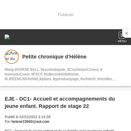
Publicité
MENU
Petite chronique d'Hélène
#blog #HORSE BALL, #ecuriesdupato, #CrochesenChoeur, #
lesvoixduCoeur, #FSCF, #luttecontrelillettrisme,
#LIREENCARAVANE,#gitans, #gensduvoyage, #schleich, #recettes,
#fichedelecture, #rapportdestage, #EJE,#aileileuilouil, #livrestactiles,
#livressensoriels, #malvoyants, #loisirs, #culture, #AIRFRYER, #COSORI,
#NINJA, #PHILIPS, #MOULINEX, #livresrecyclés, ## Bonne lecture à tous.
Helene
EJE - DC1- Accueil et accompagnements du
jeune enfant. Rapport de stage 22
Publié le 02/11/2022 à 14:39
Par
helene33660@aol.com