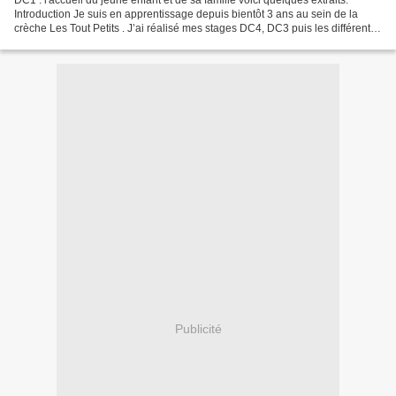
DC1 : l'accueil du jeune enfant et de sa famille voici quelques extraits.
Introduction Je suis en apprentissage depuis bientôt 3 ans au sein de la
crèche Les Tout Petits . J’ai réalisé mes stages DC4, DC3 puis les différents
temps de « vacances scolaires...
Publicité