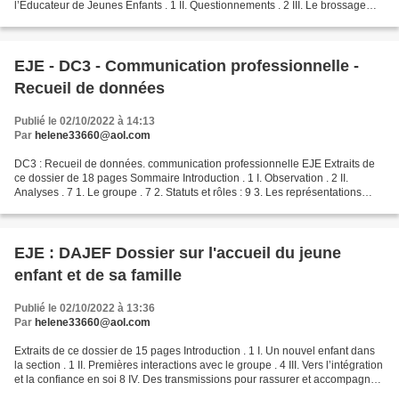
l’Educateur de Jeunes Enfants . 1 II. Questionnements . 2 III. Le brossage
des dents en neuro-pédiatrie . 2 1. Observations...
EJE - DC3 - Communication professionnelle -
Recueil de données
Publié le 02/10/2022 à 14:13
Par
helene33660@aol.com
DC3 : Recueil de données. communication professionnelle EJE Extraits de
ce dossier de 18 pages Sommaire Introduction . 1 I. Observation . 2 II.
Analyses . 7 1. Le groupe . 7 2. Statuts et rôles : 9 3. Les représentations
sociales . 10 4. La résistance...
EJE : DAJEF Dossier sur l'accueil du jeune
enfant et de sa famille
Publié le 02/10/2022 à 13:36
Par
helene33660@aol.com
Extraits de ce dossier de 15 pages Introduction . 1 I. Un nouvel enfant dans
la section . 1 II. Premières interactions avec le groupe . 4 III. Vers l’intégration
et la confiance en soi 8 IV. Des transmissions pour rassurer et accompagner
11 V. Actions...