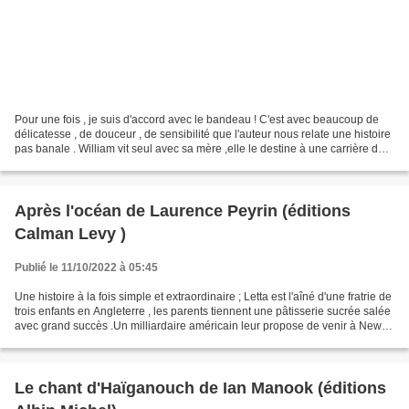
Pour une fois , je suis d'accord avec le bandeau ! C'est avec beaucoup de
délicatesse , de douceur , de sensibilité que l'auteur nous relate une histoire
pas banale . William vit seul avec sa mère ,elle le destine à une carrière de
chanteur de chorale...
Après l'océan de Laurence Peyrin (éditions
Calman Levy )
Publié le 11/10/2022 à 05:45
Une histoire à la fois simple et extraordinaire ; Letta est l'aîné d'une fratrie de
trois enfants en Angleterre , les parents tiennent une pâtisserie sucrée salée
avec grand succès .Un milliardaire américain leur propose de venir à New
York faire fortune...
Le chant d'Haïganouch de Ian Manook (éditions